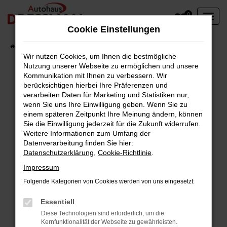
Zum
0
Hauptinhalt
Cookie Einstellungen
springen
Startseite
Fahrzeuge
Wir nutzen Cookies, um Ihnen die bestmögliche
Nutzung unserer Webseite zu ermöglichen und unsere
Kommunikation mit Ihnen zu verbessern. Wir
berücksichtigen hierbei Ihre Präferenzen und
Fehler: Network Error
verarbeiten Daten für Marketing und Statistiken nur,
wenn Sie uns Ihre Einwilligung geben. Wenn Sie zu
Beim Laden ist ein Fehler aufgetreten.
einem späteren Zeitpunkt Ihre Meinung ändern, können
Hier sind ein paar Tipps, die dir helfen können:
Sie die Einwilligung jederzeit für die Zukunft widerrufen.
Weitere Informationen zum Umfang der
Überprüfe deine Firewall und deine
Datenverarbeitung finden Sie hier:
Datenschutzerklärung
,
Cookie-Richtlinie
.
Internetverbindung.
Laden andere Webseiten, zum Beispiel deine
Impressum
Suchmaschine?
Folgende Kategorien von Cookies werden von uns eingesetzt:
Prüfe deine Browsererweiterungen.
Manche Erweiterungen, wie Werbeblocker,
Essentiell
können das Laden bestimmter Seiten
Diese Technologien sind erforderlich, um die
Kernfunktionalität der Webseite zu gewährleisten.
verhindern. Funktioniert die Seite in einem