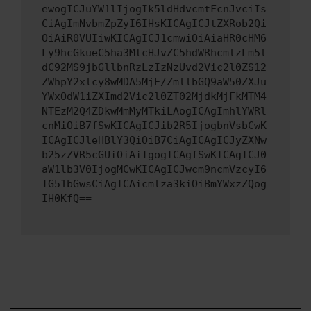
ewogICJuYW1lIjogIk5ldHdvcmtFcnJvciIs
CiAgImNvbmZpZyI6IHsKICAgICJtZXRob2Qi
OiAiR0VUIiwKICAgICJ1cmwiOiAiaHR0cHM6
Ly9hcGkueC5ha3MtcHJvZC5hdWRhcmlzLm5l
dC92MS9jbGllbnRzLzIzNzUvd2Vic2l0ZS12
ZWhpY2xlcy8wMDA5MjE/ZmllbGQ9aW50ZXJu
YWxOdW1iZXImd2Vic2l0ZT02MjdkMjFkMTM4
NTEzM2Q4ZDkwMmMyMTkiLAogICAgImhlYWRl
cnMiOiB7fSwKICAgICJib2R5IjogbnVsbCwK
ICAgICJleHBlY3QiOiB7CiAgICAgICJyZXNw
b25zZVR5cGUiOiAiIgogICAgfSwKICAgICJ0
aW1lb3V0IjogMCwKICAgICJwcm9ncmVzcyI6
IG51bGwsCiAgICAicmlza3kiOiBmYWxzZQog
IH0KfQ==