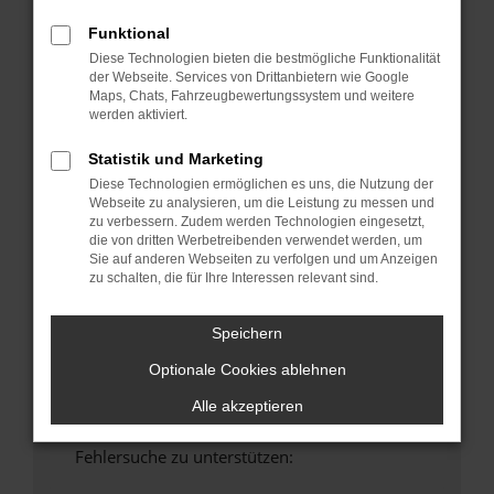
anderen Browser oder in einem privaten
Funktional
Fenster?
Diese Technologien bieten die bestmögliche Funktionalität
Starte dein Gerät neu.
der Webseite. Services von Drittanbietern wie Google
Maps, Chats, Fahrzeugbewertungssystem und weitere
Das kann manchmal helfen, vorübergehende
werden aktiviert.
Probleme zu beheben.
Stelle sicher, dass dein Browser und dein
Statistik und Marketing
Betriebssystem auf dem neuesten Stand
Diese Technologien ermöglichen es uns, die Nutzung der
sind.
Webseite zu analysieren, um die Leistung zu messen und
zu verbessern. Zudem werden Technologien eingesetzt,
Veraltete Software birgt nicht nur ein
die von dritten Werbetreibenden verwendet werden, um
Sicherheitsrisiko, sondern kann auch dazu
Sie auf anderen Webseiten zu verfolgen und um Anzeigen
führen, dass bestimmte Funktionen nicht mehr
zu schalten, die für Ihre Interessen relevant sind.
unterstützt werden.
Wende dich an den Webseitenbetreiber.
Speichern
Wenn du alle oben genannten Schritte versucht
Optionale Cookies ablehnen
hast, kontaktiere uns bitte. Wir werden
versuchen, das Problem zu beheben. Du kannst
Alle akzeptieren
uns diesen Text schicken, um uns bei der
Fehlersuche zu unterstützen: