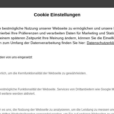
Cookie Einstellungen
ie bestmögliche Nutzung unserer Webseite zu ermöglichen und unsere
hierbei Ihre Präferenzen und verarbeiten Daten für Marketing und Stati
einem späteren Zeitpunkt Ihre Meinung ändern, können Sie die Einwillig
en zum Umfang der Datenverarbeitung finden Sie hier:
Datenschutzerkl
en von uns eingesetzt:
rlich, um die Kernfunktionalität der Webseite zu gewährleisten.
estmögliche Funktionalität der Webseite. Services von Drittanbietern wie Google 
eitere werden aktiviert.
indung.
hine?
 es uns, die Nutzung der Webseite zu analysieren, um die Leistung zu messen u
aden bestimmter Seiten verhindern. Funktioniert die Seite in e