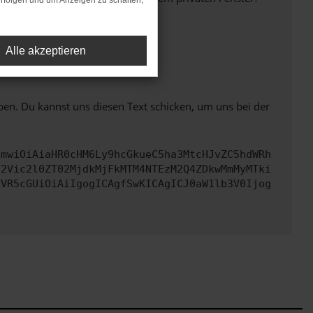
rfolgen und um Anzeigen zu schalten,
Alle akzeptieren
ht mehr unterstützt werden.
ben. Du kannst uns diesen Text schicken, um uns bei der
cmwiOiAiaHR0cHM6Ly9hcGkueC5ha3MtcHJvZC5hdWRh
d2Vic2l0ZT02MjdkMjFkMTM4NTEzM2Q4ZDkwMmMyMTki
ZVR5cGUiOiAiIgogICAgfSwKICAgICJ0aW1lb3V0Ijog