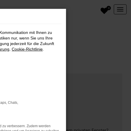
0
 Kommunikation mit Ihnen zu
stiken nur, wenn Sie uns Ihre
ung jederzeit für die Zukunft
ärung
,
Cookie-Richtlinie
.
Maps, Chats,
nd zu verbessern. Zudem werden
inem anderen Browser oder in einem privaten Fenster?