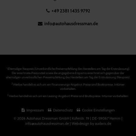
+49 2381 1435 9792
info@autohausdressman.de
Ehemaliger Neupreis (Unverbindliche Preisempfehlung des Herstellers am Tag der Erstzulassung).
1
Der errechnete Preisvorteil sowie die angegebene Ersparnis errechnet sich gegenüber der
ehemaligen unverbindlichen Preisempfehlung des Herstellers am Tag der Erstzulassung (Neupreis).
2
Hierbei handelt es sich um ein Finanzierungs-Angebot. Preise sind Bruttopreise. Irrtümer
vorbehalten.
3
Hierbei handelt es sich um ein Leasing-Angebot. Preise sind Bruttopreise. Irrtümer vorbehalten.
Impressum
Datenschutz
Cookie Einstellungen
© 2026 Autohaus Dressman GmbH | Küferstr. 19 | DE-59067 Hamm |
info@autohausdressman.de |
Webdesign by audaris.de