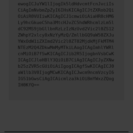
ewogICJuYW1lIjogIk5ldHdvcmtFcnJvciIs
CiAgImNvbmZpZyI6IHsKICAgICJtZXRob2Qi
OiAiR0VUIiwKICAgICJ1cmwiOiAiaHR0cHM6
Ly9hcGkueC5ha3MtcHJvZC5hdWRhcmlzLm5l
dC92MS9jbGllbnRzLzIzNzUvd2Vic2l0ZS12
ZWhpY2xlcy8xNzYyMzQ/ZmllbGQ9aW50ZXJu
YWxOdW1iZXImd2Vic2l0ZT02MjdkMjFkMTM4
NTEzM2Q4ZDkwMmMyMTkiLAogICAgImhlYWRl
cnMiOiB7fSwKICAgICJib2R5IjogbnVsbCwK
ICAgICJleHBlY3QiOiB7CiAgICAgICJyZXNw
b25zZVR5cGUiOiAiIgogICAgfSwKICAgICJ0
aW1lb3V0IjogMCwKICAgICJwcm9ncmVzcyI6
IG51bGwsCiAgICAicmlza3kiOiBmYWxzZQog
IH0KfQ==