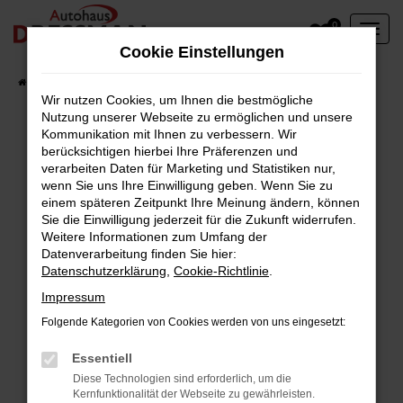
Zum
0
Hauptinhalt
Cookie Einstellungen
springen
Startseite
Fahrzeuge
Wir nutzen Cookies, um Ihnen die bestmögliche
Nutzung unserer Webseite zu ermöglichen und unsere
Kommunikation mit Ihnen zu verbessern. Wir
berücksichtigen hierbei Ihre Präferenzen und
Fehler: Network Error
verarbeiten Daten für Marketing und Statistiken nur,
wenn Sie uns Ihre Einwilligung geben. Wenn Sie zu
Beim Laden ist ein Fehler aufgetreten.
einem späteren Zeitpunkt Ihre Meinung ändern, können
Hier sind ein paar Tipps, die dir helfen können:
Sie die Einwilligung jederzeit für die Zukunft widerrufen.
Weitere Informationen zum Umfang der
Überprüfe deine Firewall und deine
Datenverarbeitung finden Sie hier:
Datenschutzerklärung
,
Cookie-Richtlinie
.
Internetverbindung.
Laden andere Webseiten, zum Beispiel deine
Impressum
Suchmaschine?
Folgende Kategorien von Cookies werden von uns eingesetzt:
Prüfe deine Browsererweiterungen.
Manche Erweiterungen, wie Werbeblocker,
Essentiell
können das Laden bestimmter Seiten
Diese Technologien sind erforderlich, um die
Kernfunktionalität der Webseite zu gewährleisten.
verhindern. Funktioniert die Seite in einem