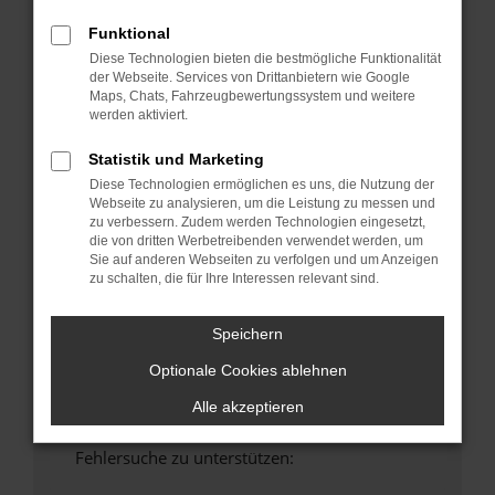
anderen Browser oder in einem privaten
Funktional
Fenster?
Diese Technologien bieten die bestmögliche Funktionalität
Starte dein Gerät neu.
der Webseite. Services von Drittanbietern wie Google
Maps, Chats, Fahrzeugbewertungssystem und weitere
Das kann manchmal helfen, vorübergehende
werden aktiviert.
Probleme zu beheben.
Stelle sicher, dass dein Browser und dein
Statistik und Marketing
Betriebssystem auf dem neuesten Stand
Diese Technologien ermöglichen es uns, die Nutzung der
sind.
Webseite zu analysieren, um die Leistung zu messen und
zu verbessern. Zudem werden Technologien eingesetzt,
Veraltete Software birgt nicht nur ein
die von dritten Werbetreibenden verwendet werden, um
Sicherheitsrisiko, sondern kann auch dazu
Sie auf anderen Webseiten zu verfolgen und um Anzeigen
führen, dass bestimmte Funktionen nicht mehr
zu schalten, die für Ihre Interessen relevant sind.
unterstützt werden.
Wende dich an den Webseitenbetreiber.
Speichern
Wenn du alle oben genannten Schritte versucht
Optionale Cookies ablehnen
hast, kontaktiere uns bitte. Wir werden
versuchen, das Problem zu beheben. Du kannst
Alle akzeptieren
uns diesen Text schicken, um uns bei der
Fehlersuche zu unterstützen: