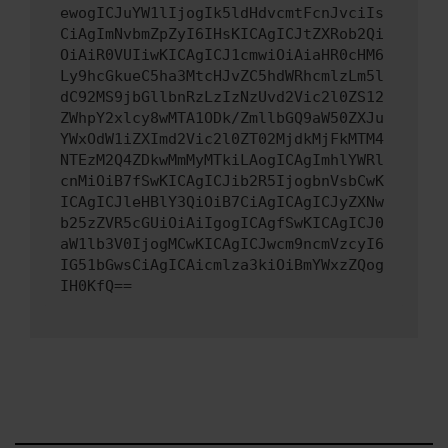
ewogICJuYW1lIjogIk5ldHdvcmtFcnJvciIs
CiAgImNvbmZpZyI6IHsKICAgICJtZXRob2Qi
OiAiR0VUIiwKICAgICJ1cmwiOiAiaHR0cHM6
Ly9hcGkueC5ha3MtcHJvZC5hdWRhcmlzLm5l
dC92MS9jbGllbnRzLzIzNzUvd2Vic2l0ZS12
ZWhpY2xlcy8wMTA1ODk/ZmllbGQ9aW50ZXJu
YWxOdW1iZXImd2Vic2l0ZT02MjdkMjFkMTM4
NTEzM2Q4ZDkwMmMyMTkiLAogICAgImhlYWRl
cnMiOiB7fSwKICAgICJib2R5IjogbnVsbCwK
ICAgICJleHBlY3QiOiB7CiAgICAgICJyZXNw
b25zZVR5cGUiOiAiIgogICAgfSwKICAgICJ0
aW1lb3V0IjogMCwKICAgICJwcm9ncmVzcyI6
IG51bGwsCiAgICAicmlza3kiOiBmYWxzZQog
IH0KfQ==