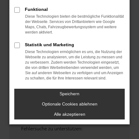
anderen Browser oder in einem privaten
Funktional
Fenster?
Diese Technologien bieten die bestmögliche Funktionalität
Starte dein Gerät neu.
der Webseite. Services von Drittanbietern wie Google
Maps, Chats, Fahrzeugbewertungssystem und weitere
Das kann manchmal helfen, vorübergehende
werden aktiviert.
Probleme zu beheben.
Stelle sicher, dass dein Browser und dein
Statistik und Marketing
Betriebssystem auf dem neuesten Stand
Diese Technologien ermöglichen es uns, die Nutzung der
sind.
Webseite zu analysieren, um die Leistung zu messen und
zu verbessern. Zudem werden Technologien eingesetzt,
Veraltete Software birgt nicht nur ein
die von dritten Werbetreibenden verwendet werden, um
Sicherheitsrisiko, sondern kann auch dazu
Sie auf anderen Webseiten zu verfolgen und um Anzeigen
führen, dass bestimmte Funktionen nicht mehr
zu schalten, die für Ihre Interessen relevant sind.
unterstützt werden.
Wende dich an den Webseitenbetreiber.
Speichern
Wenn du alle oben genannten Schritte versucht
Optionale Cookies ablehnen
hast, kontaktiere uns bitte. Wir werden
versuchen, das Problem zu beheben. Du kannst
Alle akzeptieren
uns diesen Text schicken, um uns bei der
Fehlersuche zu unterstützen: