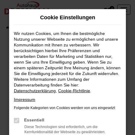
Zum
0
Hauptinhalt
Cookie Einstellungen
springen
Startseite
Fahrzeuge
Wir nutzen Cookies, um Ihnen die bestmögliche
Nutzung unserer Webseite zu ermöglichen und unsere
Kommunikation mit Ihnen zu verbessern. Wir
berücksichtigen hierbei Ihre Präferenzen und
Fehler: Network Error
verarbeiten Daten für Marketing und Statistiken nur,
wenn Sie uns Ihre Einwilligung geben. Wenn Sie zu
Beim Laden ist ein Fehler aufgetreten.
einem späteren Zeitpunkt Ihre Meinung ändern, können
Hier sind ein paar Tipps, die dir helfen können:
Sie die Einwilligung jederzeit für die Zukunft widerrufen.
Weitere Informationen zum Umfang der
Überprüfe deine Firewall und deine
Datenverarbeitung finden Sie hier:
Datenschutzerklärung
,
Cookie-Richtlinie
.
Internetverbindung.
Laden andere Webseiten, zum Beispiel deine
Impressum
Suchmaschine?
Folgende Kategorien von Cookies werden von uns eingesetzt:
Prüfe deine Browsererweiterungen.
Manche Erweiterungen, wie Werbeblocker,
Essentiell
können das Laden bestimmter Seiten
Diese Technologien sind erforderlich, um die
Kernfunktionalität der Webseite zu gewährleisten.
verhindern. Funktioniert die Seite in einem