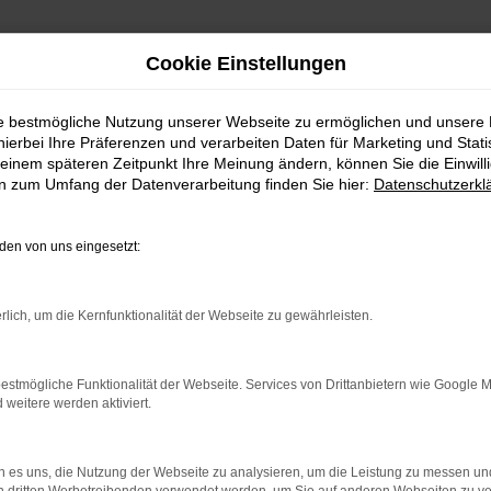
Cookie Einstellungen
ie bestmögliche Nutzung unserer Webseite zu ermöglichen und unsere
hierbei Ihre Präferenzen und verarbeiten Daten für Marketing und Stati
einem späteren Zeitpunkt Ihre Meinung ändern, können Sie die Einwillig
en zum Umfang der Datenverarbeitung finden Sie hier:
Datenschutzerkl
en von uns eingesetzt:
rlich, um die Kernfunktionalität der Webseite zu gewährleisten.
estmögliche Funktionalität der Webseite. Services von Drittanbietern wie Google 
eitere werden aktiviert.
indung.
hine?
 es uns, die Nutzung der Webseite zu analysieren, um die Leistung zu messen u
aden bestimmter Seiten verhindern. Funktioniert die Seite in e