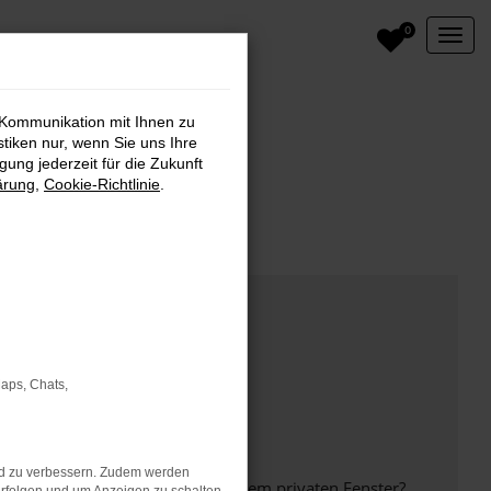
0
 Kommunikation mit Ihnen zu
stiken nur, wenn Sie uns Ihre
ung jederzeit für die Zukunft
ärung
,
Cookie-Richtlinie
.
Maps, Chats,
nd zu verbessern. Zudem werden
inem anderen Browser oder in einem privaten Fenster?