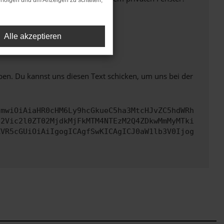
rfolgen und um Anzeigen zu schalten,
Alle akzeptieren
ht mehr unterstützt werden.
ben. Du kannst uns diesen Text schicken, um uns bei der
cmwiOiAiaHR0cHM6Ly9hcGkueC5ha3MtcHJvZC5hdWRh
d2Vic2l0ZT02MjdkMjFkMTM4NTEzM2Q4ZDkwMmMyMTki
ZVR5cGUiOiAiIgogICAgfSwKICAgICJ0aW1lb3V0Ijog