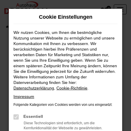
Zum
0
Hauptinhalt
Cookie Einstellungen
springen
Startseite
Fahrzeuge
Wir nutzen Cookies, um Ihnen die bestmögliche
Nutzung unserer Webseite zu ermöglichen und unsere
Kommunikation mit Ihnen zu verbessern. Wir
berücksichtigen hierbei Ihre Präferenzen und
Fehler: Network Error
verarbeiten Daten für Marketing und Statistiken nur,
wenn Sie uns Ihre Einwilligung geben. Wenn Sie zu
Beim Laden ist ein Fehler aufgetreten.
einem späteren Zeitpunkt Ihre Meinung ändern, können
Hier sind ein paar Tipps, die dir helfen können:
Sie die Einwilligung jederzeit für die Zukunft widerrufen.
Weitere Informationen zum Umfang der
Überprüfe deine Firewall und deine
Datenverarbeitung finden Sie hier:
Datenschutzerklärung
,
Cookie-Richtlinie
.
Internetverbindung.
Laden andere Webseiten, zum Beispiel deine
Impressum
Suchmaschine?
Folgende Kategorien von Cookies werden von uns eingesetzt:
Prüfe deine Browsererweiterungen.
Manche Erweiterungen, wie Werbeblocker,
Essentiell
können das Laden bestimmter Seiten
Diese Technologien sind erforderlich, um die
Kernfunktionalität der Webseite zu gewährleisten.
verhindern. Funktioniert die Seite in einem