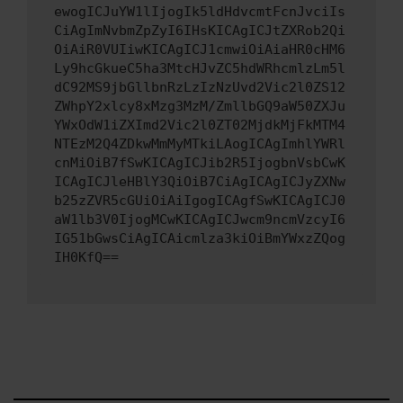
ewogICJuYW1lIjogIk5ldHdvcmtFcnJvciIs
CiAgImNvbmZpZyI6IHsKICAgICJtZXRob2Qi
OiAiR0VUIiwKICAgICJ1cmwiOiAiaHR0cHM6
Ly9hcGkueC5ha3MtcHJvZC5hdWRhcmlzLm5l
dC92MS9jbGllbnRzLzIzNzUvd2Vic2l0ZS12
ZWhpY2xlcy8xMzg3MzM/ZmllbGQ9aW50ZXJu
YWxOdW1iZXImd2Vic2l0ZT02MjdkMjFkMTM4
NTEzM2Q4ZDkwMmMyMTkiLAogICAgImhlYWRl
cnMiOiB7fSwKICAgICJib2R5IjogbnVsbCwK
ICAgICJleHBlY3QiOiB7CiAgICAgICJyZXNw
b25zZVR5cGUiOiAiIgogICAgfSwKICAgICJ0
aW1lb3V0IjogMCwKICAgICJwcm9ncmVzcyI6
IG51bGwsCiAgICAicmlza3kiOiBmYWxzZQog
IH0KfQ==