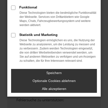
anderen Browser oder in einem privaten
Funktional
Fenster?
Diese Technologien bieten die bestmögliche Funktionalität
Starte dein Gerät neu.
der Webseite. Services von Drittanbietern wie Google
Maps, Chats, Fahrzeugbewertungssystem und weitere
Das kann manchmal helfen, vorübergehende
werden aktiviert.
Probleme zu beheben.
Stelle sicher, dass dein Browser und dein
Statistik und Marketing
Betriebssystem auf dem neuesten Stand
Diese Technologien ermöglichen es uns, die Nutzung der
sind.
Webseite zu analysieren, um die Leistung zu messen und
zu verbessern. Zudem werden Technologien eingesetzt,
Veraltete Software birgt nicht nur ein
die von dritten Werbetreibenden verwendet werden, um
Sicherheitsrisiko, sondern kann auch dazu
Sie auf anderen Webseiten zu verfolgen und um Anzeigen
führen, dass bestimmte Funktionen nicht mehr
zu schalten, die für Ihre Interessen relevant sind.
unterstützt werden.
Wende dich an den Webseitenbetreiber.
Speichern
Wenn du alle oben genannten Schritte versucht
Optionale Cookies ablehnen
hast, kontaktiere uns bitte. Wir werden
versuchen, das Problem zu beheben. Du kannst
Alle akzeptieren
uns diesen Text schicken, um uns bei der
Fehlersuche zu unterstützen: