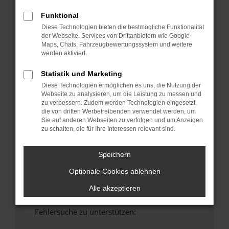
anderen Browser oder in einem privaten
Funktional
Fenster?
Diese Technologien bieten die bestmögliche Funktionalität
Starte dein Gerät neu.
der Webseite. Services von Drittanbietern wie Google
Maps, Chats, Fahrzeugbewertungssystem und weitere
Das kann manchmal helfen, vorübergehende
werden aktiviert.
Probleme zu beheben.
Stelle sicher, dass dein Browser und dein
Statistik und Marketing
Betriebssystem auf dem neuesten Stand
Diese Technologien ermöglichen es uns, die Nutzung der
sind.
Webseite zu analysieren, um die Leistung zu messen und
zu verbessern. Zudem werden Technologien eingesetzt,
Veraltete Software birgt nicht nur ein
die von dritten Werbetreibenden verwendet werden, um
Sicherheitsrisiko, sondern kann auch dazu
Sie auf anderen Webseiten zu verfolgen und um Anzeigen
führen, dass bestimmte Funktionen nicht mehr
zu schalten, die für Ihre Interessen relevant sind.
unterstützt werden.
Wende dich an den Webseitenbetreiber.
Speichern
Wenn du alle oben genannten Schritte versucht
Optionale Cookies ablehnen
hast, kontaktiere uns bitte. Wir werden
versuchen, das Problem zu beheben. Du kannst
Alle akzeptieren
uns diesen Text schicken, um uns bei der
Fehlersuche zu unterstützen: