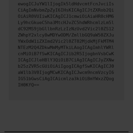
ewogICJuYW1lIjogIk5ldHdvcmtFcnJvciIs
CiAgImNvbmZpZyI6IHsKICAgICJtZXRob2Qi
OiAiR0VUIiwKICAgICJ1cmwiOiAiaHR0cHM6
Ly9hcGkueC5ha3MtcHJvZC5hdWRhcmlzLm5l
dC92MS9jbGllbnRzLzIzNzUvd2Vic2l0ZS12
ZWhpY2xlcy8wMDYwODM/ZmllbGQ9aW50ZXJu
YWxOdW1iZXImd2Vic2l0ZT02MjdkMjFkMTM4
NTEzM2Q4ZDkwMmMyMTkiLAogICAgImhlYWRl
cnMiOiB7fSwKICAgICJib2R5IjogbnVsbCwK
ICAgICJleHBlY3QiOiB7CiAgICAgICJyZXNw
b25zZVR5cGUiOiAiIgogICAgfSwKICAgICJ0
aW1lb3V0IjogMCwKICAgICJwcm9ncmVzcyI6
IG51bGwsCiAgICAicmlza3kiOiBmYWxzZQog
IH0KfQ==