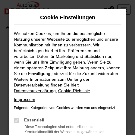
Zum
0
Hauptinhalt
Cookie Einstellungen
springen
Startseite
Fahrzeuge
Wir nutzen Cookies, um Ihnen die bestmögliche
Nutzung unserer Webseite zu ermöglichen und unsere
Kommunikation mit Ihnen zu verbessern. Wir
berücksichtigen hierbei Ihre Präferenzen und
Fehler: Network Error
verarbeiten Daten für Marketing und Statistiken nur,
wenn Sie uns Ihre Einwilligung geben. Wenn Sie zu
Beim Laden ist ein Fehler aufgetreten.
einem späteren Zeitpunkt Ihre Meinung ändern, können
Hier sind ein paar Tipps, die dir helfen können:
Sie die Einwilligung jederzeit für die Zukunft widerrufen.
Weitere Informationen zum Umfang der
Überprüfe deine Firewall und deine
Datenverarbeitung finden Sie hier:
Datenschutzerklärung
,
Cookie-Richtlinie
.
Internetverbindung.
Laden andere Webseiten, zum Beispiel deine
Impressum
Suchmaschine?
Folgende Kategorien von Cookies werden von uns eingesetzt:
Prüfe deine Browsererweiterungen.
Manche Erweiterungen, wie Werbeblocker,
Essentiell
können das Laden bestimmter Seiten
Diese Technologien sind erforderlich, um die
Kernfunktionalität der Webseite zu gewährleisten.
verhindern. Funktioniert die Seite in einem