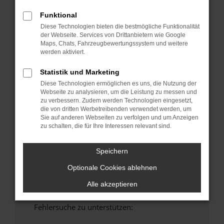
anderen Browser oder in einem privaten
Funktional
Fenster?
Diese Technologien bieten die bestmögliche Funktionalität
Starte dein Gerät neu.
der Webseite. Services von Drittanbietern wie Google
Maps, Chats, Fahrzeugbewertungssystem und weitere
Das kann manchmal helfen, vorübergehende
werden aktiviert.
Probleme zu beheben.
Stelle sicher, dass dein Browser und dein
Statistik und Marketing
Betriebssystem auf dem neuesten Stand
Diese Technologien ermöglichen es uns, die Nutzung der
sind.
Webseite zu analysieren, um die Leistung zu messen und
zu verbessern. Zudem werden Technologien eingesetzt,
Veraltete Software birgt nicht nur ein
die von dritten Werbetreibenden verwendet werden, um
Sicherheitsrisiko, sondern kann auch dazu
Sie auf anderen Webseiten zu verfolgen und um Anzeigen
führen, dass bestimmte Funktionen nicht mehr
zu schalten, die für Ihre Interessen relevant sind.
unterstützt werden.
Wende dich an den Webseitenbetreiber.
Speichern
Wenn du alle oben genannten Schritte versucht
Optionale Cookies ablehnen
hast, kontaktiere uns bitte. Wir werden
versuchen, das Problem zu beheben. Du kannst
Alle akzeptieren
uns diesen Text schicken, um uns bei der
Fehlersuche zu unterstützen: