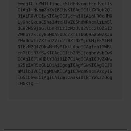
ewogICJuYW1lIjogIk5ldHdvcmtFcnJvciIs
CiAgImNvbmZpZyI6IHsKICAgICJtZXRob2Qi
OiAiR0VUIiwKICAgICJ1cmwiOiAiaHR0cHM6
Ly9hcGkueC5ha3MtcHJvZC5hdWRhcmlzLm5l
dC92MS9jbGllbnRzLzIzNzUvd2Vic2l0ZS12
ZWhpY2xlcy85MDA5ODc/ZmllbGQ9aW50ZXJu
YWxOdW1iZXImd2Vic2l0ZT02MjdkMjFkMTM4
NTEzM2Q4ZDkwMmMyMTkiLAogICAgImhlYWRl
cnMiOiB7fSwKICAgICJib2R5IjogbnVsbCwK
ICAgICJleHBlY3QiOiB7CiAgICAgICJyZXNw
b25zZVR5cGUiOiAiIgogICAgfSwKICAgICJ0
aW1lb3V0IjogMCwKICAgICJwcm9ncmVzcyI6
IG51bGwsCiAgICAicmlza3kiOiBmYWxzZQog
IH0KfQ==