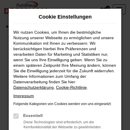
Zum
0
Hauptinhalt
Cookie Einstellungen
springen
Startseite
Fahrzeuge
Wir nutzen Cookies, um Ihnen die bestmögliche
Nutzung unserer Webseite zu ermöglichen und unsere
Kommunikation mit Ihnen zu verbessern. Wir
berücksichtigen hierbei Ihre Präferenzen und
Fehler: Network Error
verarbeiten Daten für Marketing und Statistiken nur,
wenn Sie uns Ihre Einwilligung geben. Wenn Sie zu
Beim Laden ist ein Fehler aufgetreten.
einem späteren Zeitpunkt Ihre Meinung ändern, können
Hier sind ein paar Tipps, die dir helfen können:
Sie die Einwilligung jederzeit für die Zukunft widerrufen.
Weitere Informationen zum Umfang der
Überprüfe deine Firewall und deine
Datenverarbeitung finden Sie hier:
Datenschutzerklärung
,
Cookie-Richtlinie
.
Internetverbindung.
Laden andere Webseiten, zum Beispiel deine
Impressum
Suchmaschine?
Folgende Kategorien von Cookies werden von uns eingesetzt:
Prüfe deine Browsererweiterungen.
Manche Erweiterungen, wie Werbeblocker,
Essentiell
können das Laden bestimmter Seiten
Diese Technologien sind erforderlich, um die
Kernfunktionalität der Webseite zu gewährleisten.
verhindern. Funktioniert die Seite in einem