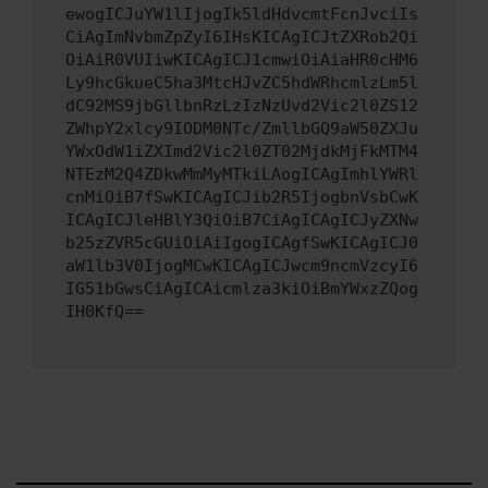
ewogICJuYW1lIjogIk5ldHdvcmtFcnJvciIs
CiAgImNvbmZpZyI6IHsKICAgICJtZXRob2Qi
OiAiR0VUIiwKICAgICJ1cmwiOiAiaHR0cHM6
Ly9hcGkueC5ha3MtcHJvZC5hdWRhcmlzLm5l
dC92MS9jbGllbnRzLzIzNzUvd2Vic2l0ZS12
ZWhpY2xlcy9IODM0NTc/ZmllbGQ9aW50ZXJu
YWxOdW1iZXImd2Vic2l0ZT02MjdkMjFkMTM4
NTEzM2Q4ZDkwMmMyMTkiLAogICAgImhlYWRl
cnMiOiB7fSwKICAgICJib2R5IjogbnVsbCwK
ICAgICJleHBlY3QiOiB7CiAgICAgICJyZXNw
b25zZVR5cGUiOiAiIgogICAgfSwKICAgICJ0
aW1lb3V0IjogMCwKICAgICJwcm9ncmVzcyI6
IG51bGwsCiAgICAicmlza3kiOiBmYWxzZQog
IH0KfQ==