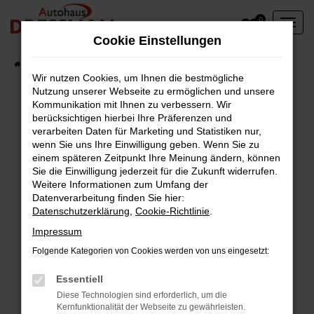
Zum
0
Hauptinhalt
Cookie Einstellungen
springen
Startseite
Fahrzeuge
Wir nutzen Cookies, um Ihnen die bestmögliche
Nutzung unserer Webseite zu ermöglichen und unsere
Kommunikation mit Ihnen zu verbessern. Wir
berücksichtigen hierbei Ihre Präferenzen und
Fehler: Network Error
verarbeiten Daten für Marketing und Statistiken nur,
wenn Sie uns Ihre Einwilligung geben. Wenn Sie zu
Beim Laden ist ein Fehler aufgetreten.
einem späteren Zeitpunkt Ihre Meinung ändern, können
Hier sind ein paar Tipps, die dir helfen können:
Sie die Einwilligung jederzeit für die Zukunft widerrufen.
Weitere Informationen zum Umfang der
Überprüfe deine Firewall und deine
Datenverarbeitung finden Sie hier:
Datenschutzerklärung
,
Cookie-Richtlinie
.
Internetverbindung.
Laden andere Webseiten, zum Beispiel deine
Impressum
Suchmaschine?
Folgende Kategorien von Cookies werden von uns eingesetzt:
Prüfe deine Browsererweiterungen.
Manche Erweiterungen, wie Werbeblocker,
Essentiell
können das Laden bestimmter Seiten
Diese Technologien sind erforderlich, um die
Kernfunktionalität der Webseite zu gewährleisten.
verhindern. Funktioniert die Seite in einem