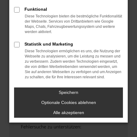
anderen Browser oder in einem privaten
Funktional
Fenster?
Diese Technologien bieten die bestmögliche Funktionalität
Starte dein Gerät neu.
der Webseite. Services von Drittanbietern wie Google
Maps, Chats, Fahrzeugbewertungssystem und weitere
Das kann manchmal helfen, vorübergehende
werden aktiviert.
Probleme zu beheben.
Stelle sicher, dass dein Browser und dein
Statistik und Marketing
Betriebssystem auf dem neuesten Stand
Diese Technologien ermöglichen es uns, die Nutzung der
sind.
Webseite zu analysieren, um die Leistung zu messen und
zu verbessern. Zudem werden Technologien eingesetzt,
Veraltete Software birgt nicht nur ein
die von dritten Werbetreibenden verwendet werden, um
Sicherheitsrisiko, sondern kann auch dazu
Sie auf anderen Webseiten zu verfolgen und um Anzeigen
führen, dass bestimmte Funktionen nicht mehr
zu schalten, die für Ihre Interessen relevant sind.
unterstützt werden.
Wende dich an den Webseitenbetreiber.
Speichern
Wenn du alle oben genannten Schritte versucht
Optionale Cookies ablehnen
hast, kontaktiere uns bitte. Wir werden
versuchen, das Problem zu beheben. Du kannst
Alle akzeptieren
uns diesen Text schicken, um uns bei der
Fehlersuche zu unterstützen: