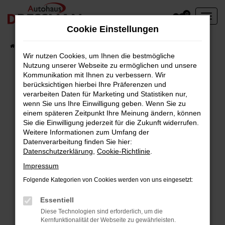
Zum
0
Hauptinhalt
Cookie Einstellungen
springen
Startseite
Fahrzeuge
Wir nutzen Cookies, um Ihnen die bestmögliche
Nutzung unserer Webseite zu ermöglichen und unsere
Kommunikation mit Ihnen zu verbessern. Wir
berücksichtigen hierbei Ihre Präferenzen und
Fehler: Network Error
verarbeiten Daten für Marketing und Statistiken nur,
wenn Sie uns Ihre Einwilligung geben. Wenn Sie zu
Beim Laden ist ein Fehler aufgetreten.
einem späteren Zeitpunkt Ihre Meinung ändern, können
Hier sind ein paar Tipps, die dir helfen können:
Sie die Einwilligung jederzeit für die Zukunft widerrufen.
Weitere Informationen zum Umfang der
Überprüfe deine Firewall und deine
Datenverarbeitung finden Sie hier:
Datenschutzerklärung
,
Cookie-Richtlinie
.
Internetverbindung.
Laden andere Webseiten, zum Beispiel deine
Impressum
Suchmaschine?
Folgende Kategorien von Cookies werden von uns eingesetzt:
Prüfe deine Browsererweiterungen.
Manche Erweiterungen, wie Werbeblocker,
Essentiell
können das Laden bestimmter Seiten
Diese Technologien sind erforderlich, um die
Kernfunktionalität der Webseite zu gewährleisten.
verhindern. Funktioniert die Seite in einem