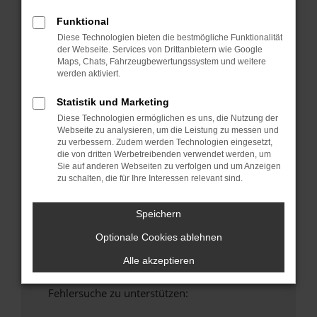
anderen Browser oder in einem privaten
Funktional
Fenster?
Diese Technologien bieten die bestmögliche Funktionalität
Starte dein Gerät neu.
der Webseite. Services von Drittanbietern wie Google
Maps, Chats, Fahrzeugbewertungssystem und weitere
Das kann manchmal helfen, vorübergehende
werden aktiviert.
Probleme zu beheben.
Stelle sicher, dass dein Browser und dein
Statistik und Marketing
Betriebssystem auf dem neuesten Stand
Diese Technologien ermöglichen es uns, die Nutzung der
sind.
Webseite zu analysieren, um die Leistung zu messen und
zu verbessern. Zudem werden Technologien eingesetzt,
Veraltete Software birgt nicht nur ein
die von dritten Werbetreibenden verwendet werden, um
Sicherheitsrisiko, sondern kann auch dazu
Sie auf anderen Webseiten zu verfolgen und um Anzeigen
führen, dass bestimmte Funktionen nicht mehr
zu schalten, die für Ihre Interessen relevant sind.
unterstützt werden.
Wende dich an den Webseitenbetreiber.
Speichern
Wenn du alle oben genannten Schritte versucht
Optionale Cookies ablehnen
hast, kontaktiere uns bitte. Wir werden
versuchen, das Problem zu beheben. Du kannst
Alle akzeptieren
uns diesen Text schicken, um uns bei der
Fehlersuche zu unterstützen: