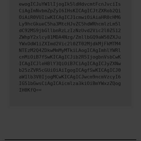
ewogICJuYW1lIjogIk5ldHdvcmtFcnJvciIs
CiAgImNvbmZpZyI6IHsKICAgICJtZXRob2Qi
OiAiR0VUIiwKICAgICJ1cmwiOiAiaHR0cHM6
Ly9hcGkueC5ha3MtcHJvZC5hdWRhcmlzLm5l
dC92MS9jbGllbnRzLzIzNzUvd2Vic2l0ZS12
ZWhpY2xlcy81MDA4Nzg/ZmllbGQ9aW50ZXJu
YWxOdW1iZXImd2Vic2l0ZT02MjdkMjFkMTM4
NTEzM2Q4ZDkwMmMyMTkiLAogICAgImhlYWRl
cnMiOiB7fSwKICAgICJib2R5IjogbnVsbCwK
ICAgICJleHBlY3QiOiB7CiAgICAgICJyZXNw
b25zZVR5cGUiOiAiIgogICAgfSwKICAgICJ0
aW1lb3V0IjogMCwKICAgICJwcm9ncmVzcyI6
IG51bGwsCiAgICAicmlza3kiOiBmYWxzZQog
IH0KfQ==