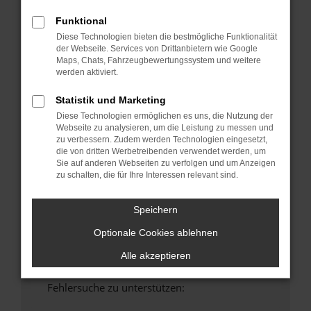
anderen Browser oder in einem privaten
Funktional
Fenster?
Diese Technologien bieten die bestmögliche Funktionalität
Starte dein Gerät neu.
der Webseite. Services von Drittanbietern wie Google
Maps, Chats, Fahrzeugbewertungssystem und weitere
Das kann manchmal helfen, vorübergehende
werden aktiviert.
Probleme zu beheben.
Stelle sicher, dass dein Browser und dein
Statistik und Marketing
Betriebssystem auf dem neuesten Stand
Diese Technologien ermöglichen es uns, die Nutzung der
sind.
Webseite zu analysieren, um die Leistung zu messen und
zu verbessern. Zudem werden Technologien eingesetzt,
Veraltete Software birgt nicht nur ein
die von dritten Werbetreibenden verwendet werden, um
Sicherheitsrisiko, sondern kann auch dazu
Sie auf anderen Webseiten zu verfolgen und um Anzeigen
führen, dass bestimmte Funktionen nicht mehr
zu schalten, die für Ihre Interessen relevant sind.
unterstützt werden.
Wende dich an den Webseitenbetreiber.
Speichern
Wenn du alle oben genannten Schritte versucht
Optionale Cookies ablehnen
hast, kontaktiere uns bitte. Wir werden
versuchen, das Problem zu beheben. Du kannst
Alle akzeptieren
uns diesen Text schicken, um uns bei der
Fehlersuche zu unterstützen: