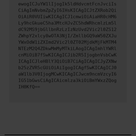
ewogICJuYW1lIjogIk5ldHdvcmtFcnJvciIs
CiAgImNvbmZpZyI6IHsKICAgICJtZXRob2Qi
OiAiR0VUIiwKICAgICJ1cmwiOiAiaHR0cHM6
Ly9hcGkueC5ha3MtcHJvZC5hdWRhcmlzLm5l
dC92MS9jbGllbnRzLzIzNzUvd2Vic2l0ZS12
ZWhpY2xlcy8wOTA3NjI/ZmllbGQ9aW50ZXJu
YWxOdW1iZXImd2Vic2l0ZT02MjdkMjFkMTM4
NTEzM2Q4ZDkwMmMyMTkiLAogICAgImhlYWRl
cnMiOiB7fSwKICAgICJib2R5IjogbnVsbCwK
ICAgICJleHBlY3QiOiB7CiAgICAgICJyZXNw
b25zZVR5cGUiOiAiIgogICAgfSwKICAgICJ0
aW1lb3V0IjogMCwKICAgICJwcm9ncmVzcyI6
IG51bGwsCiAgICAicmlza3kiOiBmYWxzZQog
IH0KfQ==