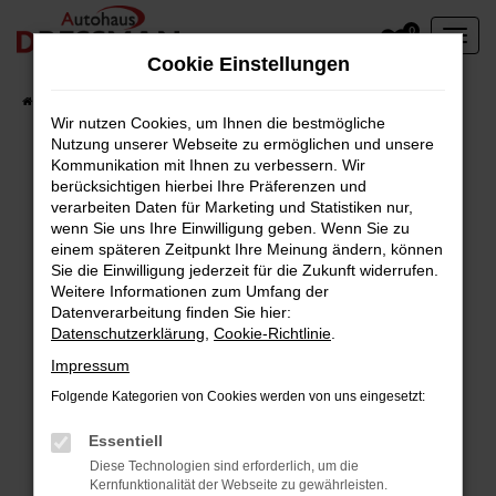
Zum
0
Hauptinhalt
Cookie Einstellungen
springen
Startseite
Fahrzeuge
Wir nutzen Cookies, um Ihnen die bestmögliche
Nutzung unserer Webseite zu ermöglichen und unsere
Kommunikation mit Ihnen zu verbessern. Wir
berücksichtigen hierbei Ihre Präferenzen und
Fehler: Network Error
verarbeiten Daten für Marketing und Statistiken nur,
wenn Sie uns Ihre Einwilligung geben. Wenn Sie zu
Beim Laden ist ein Fehler aufgetreten.
einem späteren Zeitpunkt Ihre Meinung ändern, können
Hier sind ein paar Tipps, die dir helfen können:
Sie die Einwilligung jederzeit für die Zukunft widerrufen.
Weitere Informationen zum Umfang der
Überprüfe deine Firewall und deine
Datenverarbeitung finden Sie hier:
Datenschutzerklärung
,
Cookie-Richtlinie
.
Internetverbindung.
Laden andere Webseiten, zum Beispiel deine
Impressum
Suchmaschine?
Folgende Kategorien von Cookies werden von uns eingesetzt:
Prüfe deine Browsererweiterungen.
Manche Erweiterungen, wie Werbeblocker,
Essentiell
können das Laden bestimmter Seiten
Diese Technologien sind erforderlich, um die
Kernfunktionalität der Webseite zu gewährleisten.
verhindern. Funktioniert die Seite in einem