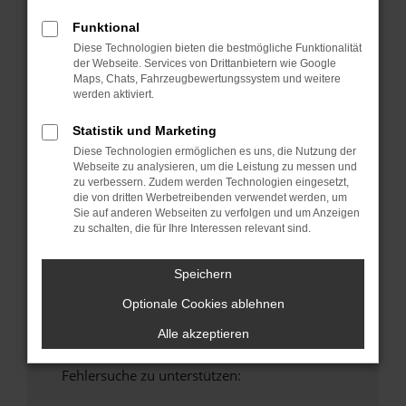
anderen Browser oder in einem privaten
Funktional
Fenster?
Diese Technologien bieten die bestmögliche Funktionalität
Starte dein Gerät neu.
der Webseite. Services von Drittanbietern wie Google
Maps, Chats, Fahrzeugbewertungssystem und weitere
Das kann manchmal helfen, vorübergehende
werden aktiviert.
Probleme zu beheben.
Stelle sicher, dass dein Browser und dein
Statistik und Marketing
Betriebssystem auf dem neuesten Stand
Diese Technologien ermöglichen es uns, die Nutzung der
sind.
Webseite zu analysieren, um die Leistung zu messen und
zu verbessern. Zudem werden Technologien eingesetzt,
Veraltete Software birgt nicht nur ein
die von dritten Werbetreibenden verwendet werden, um
Sicherheitsrisiko, sondern kann auch dazu
Sie auf anderen Webseiten zu verfolgen und um Anzeigen
führen, dass bestimmte Funktionen nicht mehr
zu schalten, die für Ihre Interessen relevant sind.
unterstützt werden.
Wende dich an den Webseitenbetreiber.
Speichern
Wenn du alle oben genannten Schritte versucht
Optionale Cookies ablehnen
hast, kontaktiere uns bitte. Wir werden
versuchen, das Problem zu beheben. Du kannst
Alle akzeptieren
uns diesen Text schicken, um uns bei der
Fehlersuche zu unterstützen: