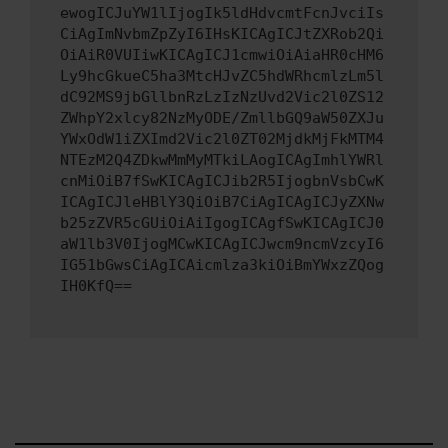
ewogICJuYW1lIjogIk5ldHdvcmtFcnJvciIs
CiAgImNvbmZpZyI6IHsKICAgICJtZXRob2Qi
OiAiR0VUIiwKICAgICJ1cmwiOiAiaHR0cHM6
Ly9hcGkueC5ha3MtcHJvZC5hdWRhcmlzLm5l
dC92MS9jbGllbnRzLzIzNzUvd2Vic2l0ZS12
ZWhpY2xlcy82NzMyODE/ZmllbGQ9aW50ZXJu
YWxOdW1iZXImd2Vic2l0ZT02MjdkMjFkMTM4
NTEzM2Q4ZDkwMmMyMTkiLAogICAgImhlYWRl
cnMiOiB7fSwKICAgICJib2R5IjogbnVsbCwK
ICAgICJleHBlY3QiOiB7CiAgICAgICJyZXNw
b25zZVR5cGUiOiAiIgogICAgfSwKICAgICJ0
aW1lb3V0IjogMCwKICAgICJwcm9ncmVzcyI6
IG51bGwsCiAgICAicmlza3kiOiBmYWxzZQog
IH0KfQ==