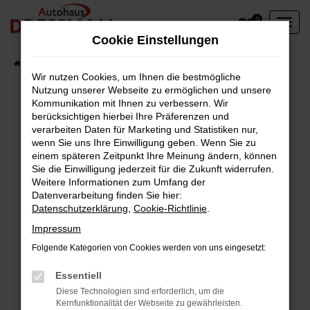
Zum
0
Hauptinhalt
Cookie Einstellungen
springen
Startseite
Fahrzeuge
Wir nutzen Cookies, um Ihnen die bestmögliche
Nutzung unserer Webseite zu ermöglichen und unsere
Kommunikation mit Ihnen zu verbessern. Wir
berücksichtigen hierbei Ihre Präferenzen und
Fehler: Network Error
verarbeiten Daten für Marketing und Statistiken nur,
wenn Sie uns Ihre Einwilligung geben. Wenn Sie zu
Beim Laden ist ein Fehler aufgetreten.
einem späteren Zeitpunkt Ihre Meinung ändern, können
Hier sind ein paar Tipps, die dir helfen können:
Sie die Einwilligung jederzeit für die Zukunft widerrufen.
Weitere Informationen zum Umfang der
Überprüfe deine Firewall und deine
Datenverarbeitung finden Sie hier:
Datenschutzerklärung
,
Cookie-Richtlinie
.
Internetverbindung.
Laden andere Webseiten, zum Beispiel deine
Impressum
Suchmaschine?
Folgende Kategorien von Cookies werden von uns eingesetzt:
Prüfe deine Browsererweiterungen.
Manche Erweiterungen, wie Werbeblocker,
Essentiell
können das Laden bestimmter Seiten
Diese Technologien sind erforderlich, um die
Kernfunktionalität der Webseite zu gewährleisten.
verhindern. Funktioniert die Seite in einem