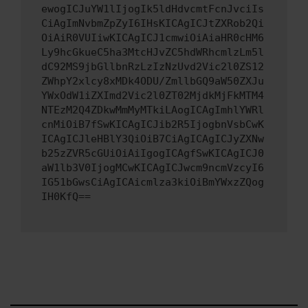
ewogICJuYW1lIjogIk5ldHdvcmtFcnJvciIs
CiAgImNvbmZpZyI6IHsKICAgICJtZXRob2Qi
OiAiR0VUIiwKICAgICJ1cmwiOiAiaHR0cHM6
Ly9hcGkueC5ha3MtcHJvZC5hdWRhcmlzLm5l
dC92MS9jbGllbnRzLzIzNzUvd2Vic2l0ZS12
ZWhpY2xlcy8xMDk4ODU/ZmllbGQ9aW50ZXJu
YWxOdW1iZXImd2Vic2l0ZT02MjdkMjFkMTM4
NTEzM2Q4ZDkwMmMyMTkiLAogICAgImhlYWRl
cnMiOiB7fSwKICAgICJib2R5IjogbnVsbCwK
ICAgICJleHBlY3QiOiB7CiAgICAgICJyZXNw
b25zZVR5cGUiOiAiIgogICAgfSwKICAgICJ0
aW1lb3V0IjogMCwKICAgICJwcm9ncmVzcyI6
IG51bGwsCiAgICAicmlza3kiOiBmYWxzZQog
IH0KfQ==