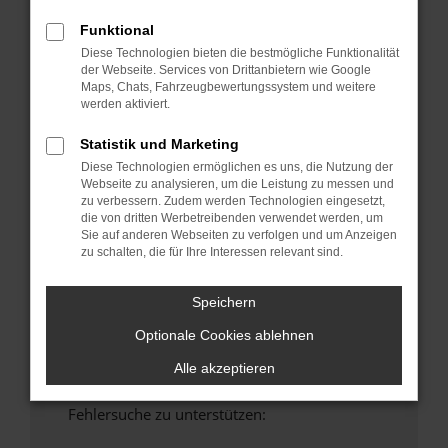
anderen Browser oder in einem privaten
Funktional
Fenster?
Diese Technologien bieten die bestmögliche Funktionalität
Starte dein Gerät neu.
der Webseite. Services von Drittanbietern wie Google
Maps, Chats, Fahrzeugbewertungssystem und weitere
Das kann manchmal helfen, vorübergehende
werden aktiviert.
Probleme zu beheben.
Stelle sicher, dass dein Browser und dein
Statistik und Marketing
Betriebssystem auf dem neuesten Stand
Diese Technologien ermöglichen es uns, die Nutzung der
sind.
Webseite zu analysieren, um die Leistung zu messen und
zu verbessern. Zudem werden Technologien eingesetzt,
Veraltete Software birgt nicht nur ein
die von dritten Werbetreibenden verwendet werden, um
Sicherheitsrisiko, sondern kann auch dazu
Sie auf anderen Webseiten zu verfolgen und um Anzeigen
führen, dass bestimmte Funktionen nicht mehr
zu schalten, die für Ihre Interessen relevant sind.
unterstützt werden.
Wende dich an den Webseitenbetreiber.
Speichern
Wenn du alle oben genannten Schritte versucht
Optionale Cookies ablehnen
hast, kontaktiere uns bitte. Wir werden
versuchen, das Problem zu beheben. Du kannst
Alle akzeptieren
uns diesen Text schicken, um uns bei der
Fehlersuche zu unterstützen: