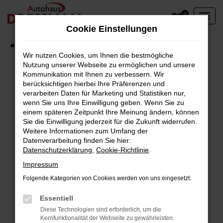
Zum
0
Hauptinhalt
Cookie Einstellungen
springen
Startseite
Fahrzeuge
Wir nutzen Cookies, um Ihnen die bestmögliche
Nutzung unserer Webseite zu ermöglichen und unsere
Kommunikation mit Ihnen zu verbessern. Wir
berücksichtigen hierbei Ihre Präferenzen und
Fehler: Network Error
verarbeiten Daten für Marketing und Statistiken nur,
wenn Sie uns Ihre Einwilligung geben. Wenn Sie zu
Beim Laden ist ein Fehler aufgetreten.
einem späteren Zeitpunkt Ihre Meinung ändern, können
Hier sind ein paar Tipps, die dir helfen können:
Sie die Einwilligung jederzeit für die Zukunft widerrufen.
Weitere Informationen zum Umfang der
Überprüfe deine Firewall und deine
Datenverarbeitung finden Sie hier:
Datenschutzerklärung
,
Cookie-Richtlinie
.
Internetverbindung.
Laden andere Webseiten, zum Beispiel deine
Impressum
Suchmaschine?
Folgende Kategorien von Cookies werden von uns eingesetzt:
Prüfe deine Browsererweiterungen.
Manche Erweiterungen, wie Werbeblocker,
Essentiell
können das Laden bestimmter Seiten
Diese Technologien sind erforderlich, um die
Kernfunktionalität der Webseite zu gewährleisten.
verhindern. Funktioniert die Seite in einem