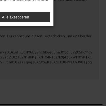
rfolgen und um Anzeigen zu schalten,
Alle akzeptieren
ht mehr unterstützt werden.
ben. Du kannst uns diesen Text schicken, um uns bei der
cmwiOiAiaHR0cHM6Ly9hcGkueC5ha3MtcHJvZC5hdWRh
d2Vic2l0ZT02MjdkMjFkMTM4NTEzM2Q4ZDkwMmMyMTki
ZVR5cGUiOiAiIgogICAgfSwKICAgICJ0aW1lb3V0Ijog