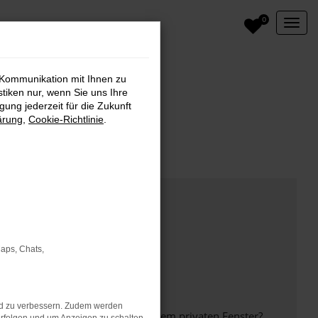
0
 Kommunikation mit Ihnen zu
stiken nur, wenn Sie uns Ihre
ung jederzeit für die Zukunft
ärung
,
Cookie-Richtlinie
.
Maps, Chats,
nd zu verbessern. Zudem werden
inem anderen Browser oder in einem privaten Fenster?