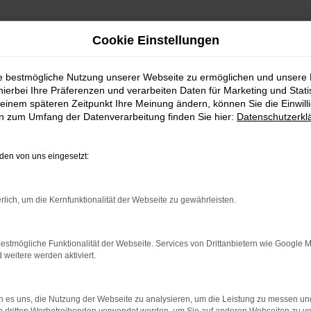
Cookie Einstellungen
ie bestmögliche Nutzung unserer Webseite zu ermöglichen und unsere
hierbei Ihre Präferenzen und verarbeiten Daten für Marketing und Stati
einem späteren Zeitpunkt Ihre Meinung ändern, können Sie die Einwillig
en zum Umfang der Datenverarbeitung finden Sie hier:
Datenschutzerkl
en von uns eingesetzt:
rlich, um die Kernfunktionalität der Webseite zu gewährleisten.
estmögliche Funktionalität der Webseite. Services von Drittanbietern wie Google 
eitere werden aktiviert.
indung.
hine?
 es uns, die Nutzung der Webseite zu analysieren, um die Leistung zu messen u
aden bestimmter Seiten verhindern. Funktioniert die Seite in e