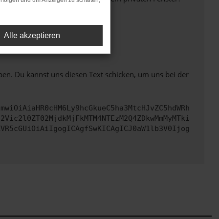
rfolgen und um Anzeigen zu schalten,
Alle akzeptieren
ht mehr unterstützt werden.
ben. Du kannst uns diesen Text schicken, um uns bei der
cmwiOiAiaHR0cHM6Ly9hcGkueC5ha3MtcHJvZC5hdWRh
d2Vic2l0ZT02MjdkMjFkMTM4NTEzM2Q4ZDkwMmMyMTki
ZVR5cGUiOiAiIgogICAgfSwKICAgICJ0aW1lb3V0Ijog