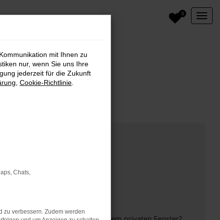
0
 Kommunikation mit Ihnen zu
stiken nur, wenn Sie uns Ihre
ung jederzeit für die Zukunft
ärung
,
Cookie-Richtlinie
.
Maps, Chats,
nd zu verbessern. Zudem werden
inem anderen Browser oder in einem privaten Fenster?