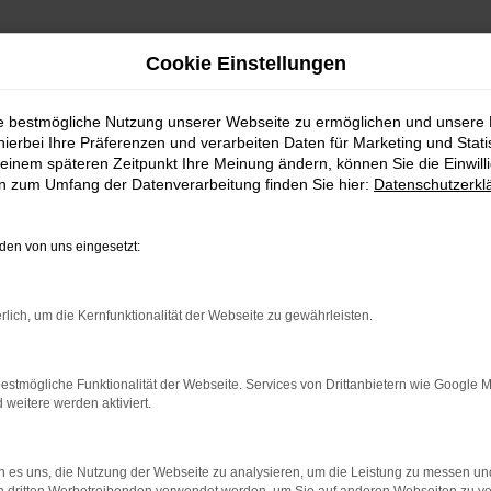
Cookie Einstellungen
ie bestmögliche Nutzung unserer Webseite zu ermöglichen und unsere
hierbei Ihre Präferenzen und verarbeiten Daten für Marketing und Stati
einem späteren Zeitpunkt Ihre Meinung ändern, können Sie die Einwillig
en zum Umfang der Datenverarbeitung finden Sie hier:
Datenschutzerkl
en von uns eingesetzt:
rlich, um die Kernfunktionalität der Webseite zu gewährleisten.
estmögliche Funktionalität der Webseite. Services von Drittanbietern wie Google 
eitere werden aktiviert.
indung.
hine?
 es uns, die Nutzung der Webseite zu analysieren, um die Leistung zu messen u
aden bestimmter Seiten verhindern. Funktioniert die Seite in e