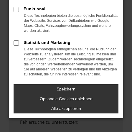
anderen Browser oder in einem privaten
Funktional
Fenster?
Diese Technologien bieten die bestmögliche Funktionalität
Starte dein Gerät neu.
der Webseite. Services von Drittanbietern wie Google
Maps, Chats, Fahrzeugbewertungssystem und weitere
Das kann manchmal helfen, vorübergehende
werden aktiviert.
Probleme zu beheben.
Stelle sicher, dass dein Browser und dein
Statistik und Marketing
Betriebssystem auf dem neuesten Stand
Diese Technologien ermöglichen es uns, die Nutzung der
sind.
Webseite zu analysieren, um die Leistung zu messen und
zu verbessern. Zudem werden Technologien eingesetzt,
Veraltete Software birgt nicht nur ein
die von dritten Werbetreibenden verwendet werden, um
Sicherheitsrisiko, sondern kann auch dazu
Sie auf anderen Webseiten zu verfolgen und um Anzeigen
führen, dass bestimmte Funktionen nicht mehr
zu schalten, die für Ihre Interessen relevant sind.
unterstützt werden.
Wende dich an den Webseitenbetreiber.
Speichern
Wenn du alle oben genannten Schritte versucht
Optionale Cookies ablehnen
hast, kontaktiere uns bitte. Wir werden
versuchen, das Problem zu beheben. Du kannst
Alle akzeptieren
uns diesen Text schicken, um uns bei der
Fehlersuche zu unterstützen: