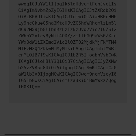
ewogICJuYW1lIjogIk5ldHdvcmtFcnJvciIs
CiAgImNvbmZpZyI6IHsKICAgICJtZXRob2Qi
OiAiR0VUIiwKICAgICJ1cmwiOiAiaHR0cHM6
Ly9hcGkueC5ha3MtcHJvZC5hdWRhcmlzLm5l
dC92MS9jbGllbnRzLzIzNzUvd2Vic2l0ZS12
ZWhpY2xlcy8yNTI4ODY/ZmllbGQ9aW50ZXJu
YWxOdW1iZXImd2Vic2l0ZT02MjdkMjFkMTM4
NTEzM2Q4ZDkwMmMyMTkiLAogICAgImhlYWRl
cnMiOiB7fSwKICAgICJib2R5IjogbnVsbCwK
ICAgICJleHBlY3QiOiB7CiAgICAgICJyZXNw
b25zZVR5cGUiOiAiIgogICAgfSwKICAgICJ0
aW1lb3V0IjogMCwKICAgICJwcm9ncmVzcyI6
IG51bGwsCiAgICAicmlza3kiOiBmYWxzZQog
IH0KfQ==