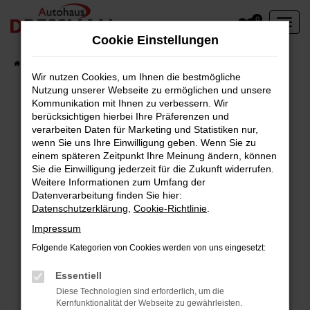
Zum
0
Hauptinhalt
Cookie Einstellungen
springen
Startseite
Fahrzeuge
Wir nutzen Cookies, um Ihnen die bestmögliche
Nutzung unserer Webseite zu ermöglichen und unsere
Kommunikation mit Ihnen zu verbessern. Wir
berücksichtigen hierbei Ihre Präferenzen und
Fehler: Network Error
verarbeiten Daten für Marketing und Statistiken nur,
wenn Sie uns Ihre Einwilligung geben. Wenn Sie zu
Beim Laden ist ein Fehler aufgetreten.
einem späteren Zeitpunkt Ihre Meinung ändern, können
Hier sind ein paar Tipps, die dir helfen können:
Sie die Einwilligung jederzeit für die Zukunft widerrufen.
Weitere Informationen zum Umfang der
Überprüfe deine Firewall und deine
Datenverarbeitung finden Sie hier:
Datenschutzerklärung
,
Cookie-Richtlinie
.
Internetverbindung.
Laden andere Webseiten, zum Beispiel deine
Impressum
Suchmaschine?
Folgende Kategorien von Cookies werden von uns eingesetzt:
Prüfe deine Browsererweiterungen.
Manche Erweiterungen, wie Werbeblocker,
Essentiell
können das Laden bestimmter Seiten
Diese Technologien sind erforderlich, um die
Kernfunktionalität der Webseite zu gewährleisten.
verhindern. Funktioniert die Seite in einem