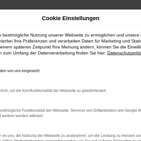
Cookie Einstellungen
ie bestmögliche Nutzung unserer Webseite zu ermöglichen und unsere
hierbei Ihre Präferenzen und verarbeiten Daten für Marketing und Stati
einem späteren Zeitpunkt Ihre Meinung ändern, können Sie die Einwillig
en zum Umfang der Datenverarbeitung finden Sie hier:
Datenschutzerkl
en von uns eingesetzt:
rlich, um die Kernfunktionalität der Webseite zu gewährleisten.
estmögliche Funktionalität der Webseite. Services von Drittanbietern wie Google 
eitere werden aktiviert.
indung.
hine?
 es uns, die Nutzung der Webseite zu analysieren, um die Leistung zu messen u
aden bestimmter Seiten verhindern. Funktioniert die Seite in e