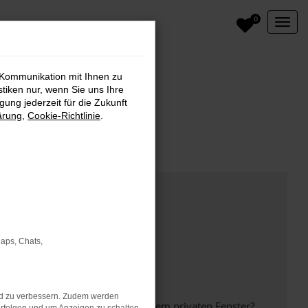
0
 Kommunikation mit Ihnen zu
stiken nur, wenn Sie uns Ihre
ung jederzeit für die Zukunft
ärung
,
Cookie-Richtlinie
.
Maps, Chats,
nd zu verbessern. Zudem werden
inem anderen Browser oder in einem privaten Fenster?