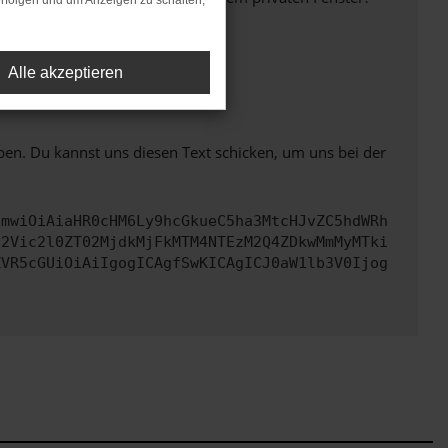
rfolgen und um Anzeigen zu schalten,
Alle akzeptieren
ht mehr unterstützt werden.
ben. Du kannst uns diesen Text schicken, um uns bei der
cmwiOiAiaHR0cHM6Ly9hcGkueC5ha3MtcHJvZC5hdWRh
d2Vic2l0ZT02MjdkMjFkMTM4NTEzM2Q4ZDkwMmMyMTki
ZVR5cGUiOiAiIgogICAgfSwKICAgICJ0aW1lb3V0Ijog