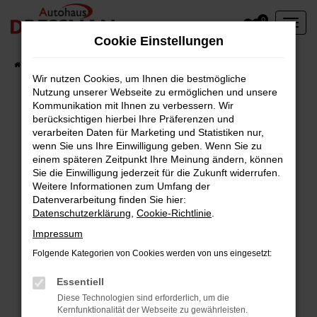
Zum
0
Hauptinhalt
Cookie Einstellungen
springen
Startseite
Fahrzeuge
Wir nutzen Cookies, um Ihnen die bestmögliche
Nutzung unserer Webseite zu ermöglichen und unsere
Kommunikation mit Ihnen zu verbessern. Wir
berücksichtigen hierbei Ihre Präferenzen und
Fehler: Network Error
verarbeiten Daten für Marketing und Statistiken nur,
wenn Sie uns Ihre Einwilligung geben. Wenn Sie zu
Beim Laden ist ein Fehler aufgetreten.
einem späteren Zeitpunkt Ihre Meinung ändern, können
Hier sind ein paar Tipps, die dir helfen können:
Sie die Einwilligung jederzeit für die Zukunft widerrufen.
Weitere Informationen zum Umfang der
Überprüfe deine Firewall und deine
Datenverarbeitung finden Sie hier:
Datenschutzerklärung
,
Cookie-Richtlinie
.
Internetverbindung.
Laden andere Webseiten, zum Beispiel deine
Impressum
Suchmaschine?
Folgende Kategorien von Cookies werden von uns eingesetzt:
Prüfe deine Browsererweiterungen.
Manche Erweiterungen, wie Werbeblocker,
Essentiell
können das Laden bestimmter Seiten
Diese Technologien sind erforderlich, um die
Kernfunktionalität der Webseite zu gewährleisten.
verhindern. Funktioniert die Seite in einem