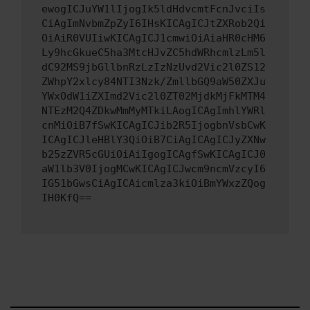
ewogICJuYW1lIjogIk5ldHdvcmtFcnJvciIs
CiAgImNvbmZpZyI6IHsKICAgICJtZXRob2Qi
OiAiR0VUIiwKICAgICJ1cmwiOiAiaHR0cHM6
Ly9hcGkueC5ha3MtcHJvZC5hdWRhcmlzLm5l
dC92MS9jbGllbnRzLzIzNzUvd2Vic2l0ZS12
ZWhpY2xlcy84NTI3Nzk/ZmllbGQ9aW50ZXJu
YWxOdW1iZXImd2Vic2l0ZT02MjdkMjFkMTM4
NTEzM2Q4ZDkwMmMyMTkiLAogICAgImhlYWRl
cnMiOiB7fSwKICAgICJib2R5IjogbnVsbCwK
ICAgICJleHBlY3QiOiB7CiAgICAgICJyZXNw
b25zZVR5cGUiOiAiIgogICAgfSwKICAgICJ0
aW1lb3V0IjogMCwKICAgICJwcm9ncmVzcyI6
IG51bGwsCiAgICAicmlza3kiOiBmYWxzZQog
IH0KfQ==