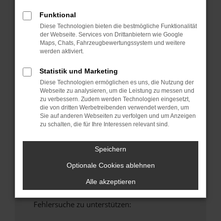
anderen Browser oder in einem privaten
Funktional
Fenster?
Diese Technologien bieten die bestmögliche Funktionalität
Starte dein Gerät neu.
der Webseite. Services von Drittanbietern wie Google
Maps, Chats, Fahrzeugbewertungssystem und weitere
Das kann manchmal helfen, vorübergehende
werden aktiviert.
Probleme zu beheben.
Stelle sicher, dass dein Browser und dein
Statistik und Marketing
Betriebssystem auf dem neuesten Stand
Diese Technologien ermöglichen es uns, die Nutzung der
sind.
Webseite zu analysieren, um die Leistung zu messen und
zu verbessern. Zudem werden Technologien eingesetzt,
Veraltete Software birgt nicht nur ein
die von dritten Werbetreibenden verwendet werden, um
Sicherheitsrisiko, sondern kann auch dazu
Sie auf anderen Webseiten zu verfolgen und um Anzeigen
führen, dass bestimmte Funktionen nicht mehr
zu schalten, die für Ihre Interessen relevant sind.
unterstützt werden.
Wende dich an den Webseitenbetreiber.
Speichern
Wenn du alle oben genannten Schritte versucht
Optionale Cookies ablehnen
hast, kontaktiere uns bitte. Wir werden
versuchen, das Problem zu beheben. Du kannst
Alle akzeptieren
uns diesen Text schicken, um uns bei der
Fehlersuche zu unterstützen: