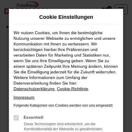
Zum
0
Hauptinhalt
Cookie Einstellungen
springen
Startseite
Fahrzeuge
Wir nutzen Cookies, um Ihnen die bestmögliche
Nutzung unserer Webseite zu ermöglichen und unsere
Kommunikation mit Ihnen zu verbessern. Wir
berücksichtigen hierbei Ihre Präferenzen und
Fehler: Network Error
verarbeiten Daten für Marketing und Statistiken nur,
wenn Sie uns Ihre Einwilligung geben. Wenn Sie zu
Beim Laden ist ein Fehler aufgetreten.
einem späteren Zeitpunkt Ihre Meinung ändern, können
Hier sind ein paar Tipps, die dir helfen können:
Sie die Einwilligung jederzeit für die Zukunft widerrufen.
Weitere Informationen zum Umfang der
Überprüfe deine Firewall und deine
Datenverarbeitung finden Sie hier:
Datenschutzerklärung
,
Cookie-Richtlinie
.
Internetverbindung.
Laden andere Webseiten, zum Beispiel deine
Impressum
Suchmaschine?
Folgende Kategorien von Cookies werden von uns eingesetzt:
Prüfe deine Browsererweiterungen.
Manche Erweiterungen, wie Werbeblocker,
Essentiell
können das Laden bestimmter Seiten
Diese Technologien sind erforderlich, um die
Kernfunktionalität der Webseite zu gewährleisten.
verhindern. Funktioniert die Seite in einem