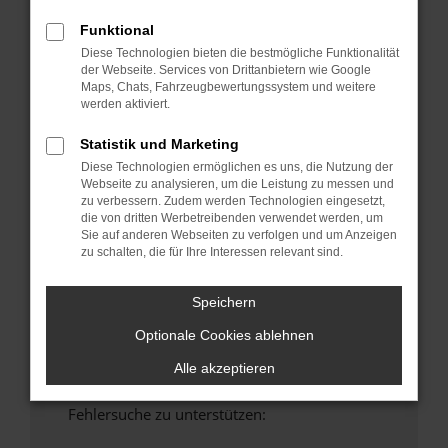
anderen Browser oder in einem privaten
Funktional
Fenster?
Diese Technologien bieten die bestmögliche Funktionalität
Starte dein Gerät neu.
der Webseite. Services von Drittanbietern wie Google
Maps, Chats, Fahrzeugbewertungssystem und weitere
Das kann manchmal helfen, vorübergehende
werden aktiviert.
Probleme zu beheben.
Stelle sicher, dass dein Browser und dein
Statistik und Marketing
Betriebssystem auf dem neuesten Stand
Diese Technologien ermöglichen es uns, die Nutzung der
sind.
Webseite zu analysieren, um die Leistung zu messen und
zu verbessern. Zudem werden Technologien eingesetzt,
Veraltete Software birgt nicht nur ein
die von dritten Werbetreibenden verwendet werden, um
Sicherheitsrisiko, sondern kann auch dazu
Sie auf anderen Webseiten zu verfolgen und um Anzeigen
führen, dass bestimmte Funktionen nicht mehr
zu schalten, die für Ihre Interessen relevant sind.
unterstützt werden.
Wende dich an den Webseitenbetreiber.
Speichern
Wenn du alle oben genannten Schritte versucht
Optionale Cookies ablehnen
hast, kontaktiere uns bitte. Wir werden
versuchen, das Problem zu beheben. Du kannst
Alle akzeptieren
uns diesen Text schicken, um uns bei der
Fehlersuche zu unterstützen: