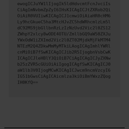
ewogICJuYW1lIjogIk5ldHdvcmtFcnJvciIs
CiAgImNvbmZpZyI6IHsKICAgICJtZXRob2Qi
OiAiR0VUIiwKICAgICJ1cmwiOiAiaHR0cHM6
Ly9hcGkueC5ha3MtcHJvZC5hdWRhcmlzLm5l
dC92MS9jbGllbnRzLzIzNzUvd2Vic2l0ZS12
ZWhpY2xlcy8wODE4OTU/ZmllbGQ9aW50ZXJu
YWxOdW1iZXImd2Vic2l0ZT02MjdkMjFkMTM4
NTEzM2Q4ZDkwMmMyMTkiLAogICAgImhlYWRl
cnMiOiB7fSwKICAgICJib2R5IjogbnVsbCwK
ICAgICJleHBlY3QiOiB7CiAgICAgICJyZXNw
b25zZVR5cGUiOiAiIgogICAgfSwKICAgICJ0
aW1lb3V0IjogMCwKICAgICJwcm9ncmVzcyI6
IG51bGwsCiAgICAicmlza3kiOiBmYWxzZQog
IH0KfQ==