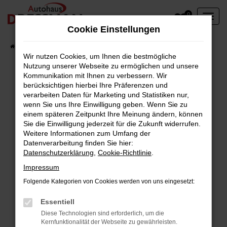
Zum
0
Hauptinhalt
Cookie Einstellungen
springen
Startseite
Fahrzeuge
Wir nutzen Cookies, um Ihnen die bestmögliche
Nutzung unserer Webseite zu ermöglichen und unsere
Kommunikation mit Ihnen zu verbessern. Wir
berücksichtigen hierbei Ihre Präferenzen und
Fehler: Network Error
verarbeiten Daten für Marketing und Statistiken nur,
wenn Sie uns Ihre Einwilligung geben. Wenn Sie zu
Beim Laden ist ein Fehler aufgetreten.
einem späteren Zeitpunkt Ihre Meinung ändern, können
Hier sind ein paar Tipps, die dir helfen können:
Sie die Einwilligung jederzeit für die Zukunft widerrufen.
Weitere Informationen zum Umfang der
Überprüfe deine Firewall und deine
Datenverarbeitung finden Sie hier:
Datenschutzerklärung
,
Cookie-Richtlinie
.
Internetverbindung.
Laden andere Webseiten, zum Beispiel deine
Impressum
Suchmaschine?
Folgende Kategorien von Cookies werden von uns eingesetzt:
Prüfe deine Browsererweiterungen.
Manche Erweiterungen, wie Werbeblocker,
Essentiell
können das Laden bestimmter Seiten
Diese Technologien sind erforderlich, um die
Kernfunktionalität der Webseite zu gewährleisten.
verhindern. Funktioniert die Seite in einem