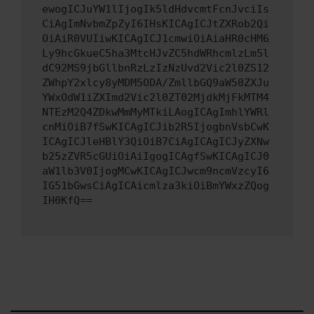
ewogICJuYW1lIjogIk5ldHdvcmtFcnJvciIs
CiAgImNvbmZpZyI6IHsKICAgICJtZXRob2Qi
OiAiR0VUIiwKICAgICJ1cmwiOiAiaHR0cHM6
Ly9hcGkueC5ha3MtcHJvZC5hdWRhcmlzLm5l
dC92MS9jbGllbnRzLzIzNzUvd2Vic2l0ZS12
ZWhpY2xlcy8yMDM5ODA/ZmllbGQ9aW50ZXJu
YWxOdW1iZXImd2Vic2l0ZT02MjdkMjFkMTM4
NTEzM2Q4ZDkwMmMyMTkiLAogICAgImhlYWRl
cnMiOiB7fSwKICAgICJib2R5IjogbnVsbCwK
ICAgICJleHBlY3QiOiB7CiAgICAgICJyZXNw
b25zZVR5cGUiOiAiIgogICAgfSwKICAgICJ0
aW1lb3V0IjogMCwKICAgICJwcm9ncmVzcyI6
IG51bGwsCiAgICAicmlza3kiOiBmYWxzZQog
IH0KfQ==