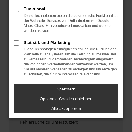
anderen Browser oder in einem privaten
Funktional
Fenster?
Diese Technologien bieten die bestmögliche Funktionalität
Starte dein Gerät neu.
der Webseite. Services von Drittanbietern wie Google
Maps, Chats, Fahrzeugbewertungssystem und weitere
Das kann manchmal helfen, vorübergehende
werden aktiviert.
Probleme zu beheben.
Stelle sicher, dass dein Browser und dein
Statistik und Marketing
Betriebssystem auf dem neuesten Stand
Diese Technologien ermöglichen es uns, die Nutzung der
sind.
Webseite zu analysieren, um die Leistung zu messen und
zu verbessern. Zudem werden Technologien eingesetzt,
Veraltete Software birgt nicht nur ein
die von dritten Werbetreibenden verwendet werden, um
Sicherheitsrisiko, sondern kann auch dazu
Sie auf anderen Webseiten zu verfolgen und um Anzeigen
führen, dass bestimmte Funktionen nicht mehr
zu schalten, die für Ihre Interessen relevant sind.
unterstützt werden.
Wende dich an den Webseitenbetreiber.
Speichern
Wenn du alle oben genannten Schritte versucht
Optionale Cookies ablehnen
hast, kontaktiere uns bitte. Wir werden
versuchen, das Problem zu beheben. Du kannst
Alle akzeptieren
uns diesen Text schicken, um uns bei der
Fehlersuche zu unterstützen: