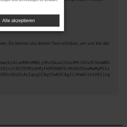
rfolgen und um Anzeigen zu schalten,
Alle akzeptieren
ht mehr unterstützt werden.
ben. Du kannst uns diesen Text schicken, um uns bei der
cmwiOiAiaHR0cHM6Ly9hcGkueC5ha3MtcHJvZC5hdWRh
d2Vic2l0ZT02MjdkMjFkMTM4NTEzM2Q4ZDkwMmMyMTki
ZVR5cGUiOiAiIgogICAgfSwKICAgICJ0aW1lb3V0Ijog