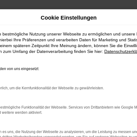
Cookie Einstellungen
ie bestmögliche Nutzung unserer Webseite zu ermöglichen und unsere
hierbei Ihre Präferenzen und verarbeiten Daten für Marketing und Stati
einem späteren Zeitpunkt Ihre Meinung ändern, können Sie die Einwillig
en zum Umfang der Datenverarbeitung finden Sie hier:
Datenschutzerkl
en von uns eingesetzt:
rlich, um die Kernfunktionalität der Webseite zu gewährleisten.
estmögliche Funktionalität der Webseite. Services von Drittanbietern wie Google 
eitere werden aktiviert.
indung.
hine?
 es uns, die Nutzung der Webseite zu analysieren, um die Leistung zu messen u
aden bestimmter Seiten verhindern. Funktioniert die Seite in e