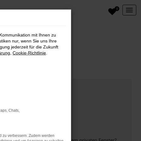
0
 Kommunikation mit Ihnen zu
stiken nur, wenn Sie uns Ihre
ung jederzeit für die Zukunft
ärung
,
Cookie-Richtlinie
.
Maps, Chats,
nd zu verbessern. Zudem werden
inem anderen Browser oder in einem privaten Fenster?