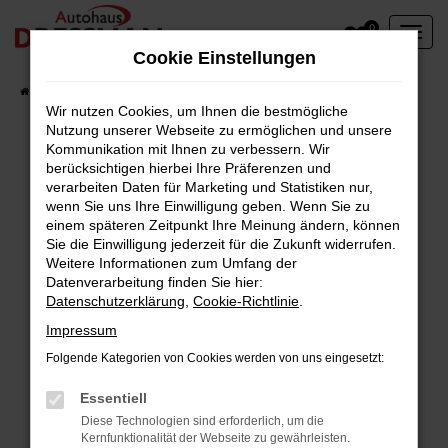
Zum
0
Hauptinhalt
Cookie Einstellungen
springen
Startseite
Fahrzeuge
Wir nutzen Cookies, um Ihnen die bestmögliche
Nutzung unserer Webseite zu ermöglichen und unsere
Kommunikation mit Ihnen zu verbessern. Wir
berücksichtigen hierbei Ihre Präferenzen und
Fehler: Network Error
verarbeiten Daten für Marketing und Statistiken nur,
wenn Sie uns Ihre Einwilligung geben. Wenn Sie zu
Beim Laden ist ein Fehler aufgetreten.
einem späteren Zeitpunkt Ihre Meinung ändern, können
Hier sind ein paar Tipps, die dir helfen können:
Sie die Einwilligung jederzeit für die Zukunft widerrufen.
Weitere Informationen zum Umfang der
Überprüfe deine Firewall und deine
Datenverarbeitung finden Sie hier:
Datenschutzerklärung
,
Cookie-Richtlinie
.
Internetverbindung.
Laden andere Webseiten, zum Beispiel deine
Impressum
Suchmaschine?
Folgende Kategorien von Cookies werden von uns eingesetzt:
Prüfe deine Browsererweiterungen.
Manche Erweiterungen, wie Werbeblocker,
Essentiell
können das Laden bestimmter Seiten
Diese Technologien sind erforderlich, um die
Kernfunktionalität der Webseite zu gewährleisten.
verhindern. Funktioniert die Seite in einem