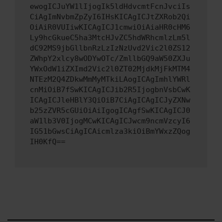
ewogICJuYW1lIjogIk5ldHdvcmtFcnJvciIs
CiAgImNvbmZpZyI6IHsKICAgICJtZXRob2Qi
OiAiR0VUIiwKICAgICJ1cmwiOiAiaHR0cHM6
Ly9hcGkueC5ha3MtcHJvZC5hdWRhcmlzLm5l
dC92MS9jbGllbnRzLzIzNzUvd2Vic2l0ZS12
ZWhpY2xlcy8wODYwOTc/ZmllbGQ9aW50ZXJu
YWxOdW1iZXImd2Vic2l0ZT02MjdkMjFkMTM4
NTEzM2Q4ZDkwMmMyMTkiLAogICAgImhlYWRl
cnMiOiB7fSwKICAgICJib2R5IjogbnVsbCwK
ICAgICJleHBlY3QiOiB7CiAgICAgICJyZXNw
b25zZVR5cGUiOiAiIgogICAgfSwKICAgICJ0
aW1lb3V0IjogMCwKICAgICJwcm9ncmVzcyI6
IG51bGwsCiAgICAicmlza3kiOiBmYWxzZQog
IH0KfQ==