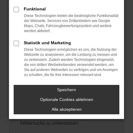
anderen Browser oder in einem privaten
Funktional
Fenster?
Diese Technologien bieten die bestmögliche Funktionalität
Starte dein Gerät neu.
der Webseite. Services von Drittanbietern wie Google
Maps, Chats, Fahrzeugbewertungssystem und weitere
Das kann manchmal helfen, vorübergehende
werden aktiviert.
Probleme zu beheben.
Stelle sicher, dass dein Browser und dein
Statistik und Marketing
Betriebssystem auf dem neuesten Stand
Diese Technologien ermöglichen es uns, die Nutzung der
sind.
Webseite zu analysieren, um die Leistung zu messen und
zu verbessern. Zudem werden Technologien eingesetzt,
Veraltete Software birgt nicht nur ein
die von dritten Werbetreibenden verwendet werden, um
Sicherheitsrisiko, sondern kann auch dazu
Sie auf anderen Webseiten zu verfolgen und um Anzeigen
führen, dass bestimmte Funktionen nicht mehr
zu schalten, die für Ihre Interessen relevant sind.
unterstützt werden.
Wende dich an den Webseitenbetreiber.
Speichern
Wenn du alle oben genannten Schritte versucht
Optionale Cookies ablehnen
hast, kontaktiere uns bitte. Wir werden
versuchen, das Problem zu beheben. Du kannst
Alle akzeptieren
uns diesen Text schicken, um uns bei der
Fehlersuche zu unterstützen: