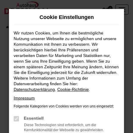
Zum
0
Hauptinhalt
Cookie Einstellungen
springen
Startseite
Fahrzeuge
Wir nutzen Cookies, um Ihnen die bestmögliche
Nutzung unserer Webseite zu ermöglichen und unsere
Kommunikation mit Ihnen zu verbessern. Wir
berücksichtigen hierbei Ihre Präferenzen und
Fehler: Network Error
verarbeiten Daten für Marketing und Statistiken nur,
wenn Sie uns Ihre Einwilligung geben. Wenn Sie zu
Beim Laden ist ein Fehler aufgetreten.
einem späteren Zeitpunkt Ihre Meinung ändern, können
Hier sind ein paar Tipps, die dir helfen können:
Sie die Einwilligung jederzeit für die Zukunft widerrufen.
Weitere Informationen zum Umfang der
Überprüfe deine Firewall und deine
Datenverarbeitung finden Sie hier:
Datenschutzerklärung
,
Cookie-Richtlinie
.
Internetverbindung.
Laden andere Webseiten, zum Beispiel deine
Impressum
Suchmaschine?
Folgende Kategorien von Cookies werden von uns eingesetzt:
Prüfe deine Browsererweiterungen.
Manche Erweiterungen, wie Werbeblocker,
Essentiell
können das Laden bestimmter Seiten
Diese Technologien sind erforderlich, um die
Kernfunktionalität der Webseite zu gewährleisten.
verhindern. Funktioniert die Seite in einem