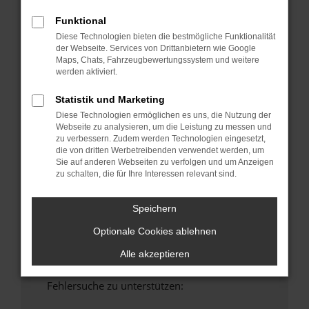
anderen Browser oder in einem privaten
Funktional
Fenster?
Diese Technologien bieten die bestmögliche Funktionalität
Starte dein Gerät neu.
der Webseite. Services von Drittanbietern wie Google
Maps, Chats, Fahrzeugbewertungssystem und weitere
Das kann manchmal helfen, vorübergehende
werden aktiviert.
Probleme zu beheben.
Stelle sicher, dass dein Browser und dein
Statistik und Marketing
Betriebssystem auf dem neuesten Stand
Diese Technologien ermöglichen es uns, die Nutzung der
sind.
Webseite zu analysieren, um die Leistung zu messen und
zu verbessern. Zudem werden Technologien eingesetzt,
Veraltete Software birgt nicht nur ein
die von dritten Werbetreibenden verwendet werden, um
Sicherheitsrisiko, sondern kann auch dazu
Sie auf anderen Webseiten zu verfolgen und um Anzeigen
führen, dass bestimmte Funktionen nicht mehr
zu schalten, die für Ihre Interessen relevant sind.
unterstützt werden.
Wende dich an den Webseitenbetreiber.
Speichern
Wenn du alle oben genannten Schritte versucht
Optionale Cookies ablehnen
hast, kontaktiere uns bitte. Wir werden
versuchen, das Problem zu beheben. Du kannst
Alle akzeptieren
uns diesen Text schicken, um uns bei der
Fehlersuche zu unterstützen: