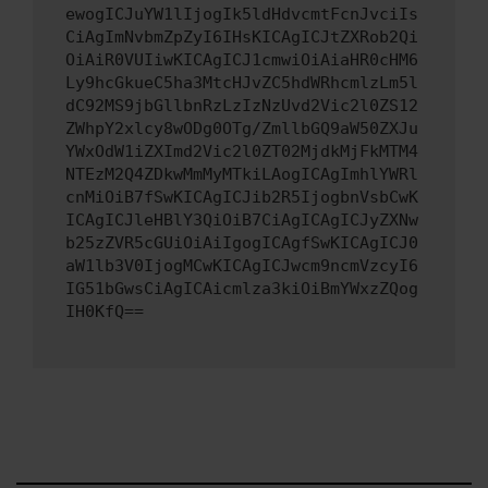
ewogICJuYW1lIjogIk5ldHdvcmtFcnJvciIs
CiAgImNvbmZpZyI6IHsKICAgICJtZXRob2Qi
OiAiR0VUIiwKICAgICJ1cmwiOiAiaHR0cHM6
Ly9hcGkueC5ha3MtcHJvZC5hdWRhcmlzLm5l
dC92MS9jbGllbnRzLzIzNzUvd2Vic2l0ZS12
ZWhpY2xlcy8wODg0OTg/ZmllbGQ9aW50ZXJu
YWxOdW1iZXImd2Vic2l0ZT02MjdkMjFkMTM4
NTEzM2Q4ZDkwMmMyMTkiLAogICAgImhlYWRl
cnMiOiB7fSwKICAgICJib2R5IjogbnVsbCwK
ICAgICJleHBlY3QiOiB7CiAgICAgICJyZXNw
b25zZVR5cGUiOiAiIgogICAgfSwKICAgICJ0
aW1lb3V0IjogMCwKICAgICJwcm9ncmVzcyI6
IG51bGwsCiAgICAicmlza3kiOiBmYWxzZQog
IH0KfQ==