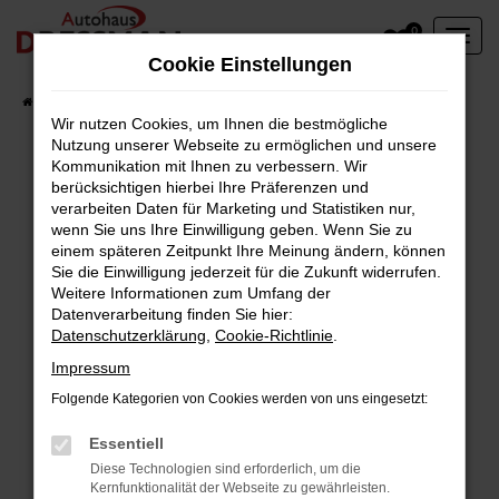
Zum
0
Hauptinhalt
Cookie Einstellungen
springen
Startseite
Fahrzeuge
Wir nutzen Cookies, um Ihnen die bestmögliche
Nutzung unserer Webseite zu ermöglichen und unsere
Kommunikation mit Ihnen zu verbessern. Wir
berücksichtigen hierbei Ihre Präferenzen und
Fehler: Network Error
verarbeiten Daten für Marketing und Statistiken nur,
wenn Sie uns Ihre Einwilligung geben. Wenn Sie zu
Beim Laden ist ein Fehler aufgetreten.
einem späteren Zeitpunkt Ihre Meinung ändern, können
Hier sind ein paar Tipps, die dir helfen können:
Sie die Einwilligung jederzeit für die Zukunft widerrufen.
Weitere Informationen zum Umfang der
Überprüfe deine Firewall und deine
Datenverarbeitung finden Sie hier:
Datenschutzerklärung
,
Cookie-Richtlinie
.
Internetverbindung.
Laden andere Webseiten, zum Beispiel deine
Impressum
Suchmaschine?
Folgende Kategorien von Cookies werden von uns eingesetzt:
Prüfe deine Browsererweiterungen.
Manche Erweiterungen, wie Werbeblocker,
Essentiell
können das Laden bestimmter Seiten
Diese Technologien sind erforderlich, um die
Kernfunktionalität der Webseite zu gewährleisten.
verhindern. Funktioniert die Seite in einem