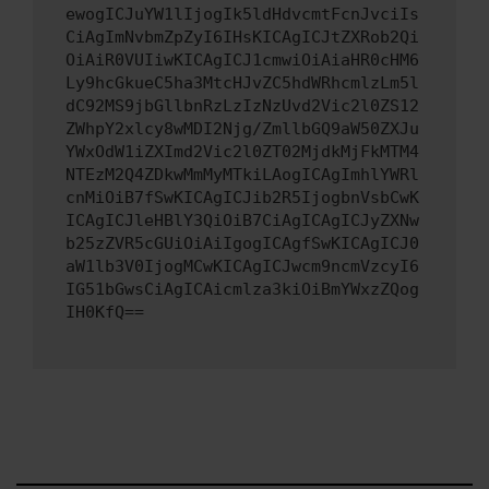
ewogICJuYW1lIjogIk5ldHdvcmtFcnJvciIs
CiAgImNvbmZpZyI6IHsKICAgICJtZXRob2Qi
OiAiR0VUIiwKICAgICJ1cmwiOiAiaHR0cHM6
Ly9hcGkueC5ha3MtcHJvZC5hdWRhcmlzLm5l
dC92MS9jbGllbnRzLzIzNzUvd2Vic2l0ZS12
ZWhpY2xlcy8wMDI2Njg/ZmllbGQ9aW50ZXJu
YWxOdW1iZXImd2Vic2l0ZT02MjdkMjFkMTM4
NTEzM2Q4ZDkwMmMyMTkiLAogICAgImhlYWRl
cnMiOiB7fSwKICAgICJib2R5IjogbnVsbCwK
ICAgICJleHBlY3QiOiB7CiAgICAgICJyZXNw
b25zZVR5cGUiOiAiIgogICAgfSwKICAgICJ0
aW1lb3V0IjogMCwKICAgICJwcm9ncmVzcyI6
IG51bGwsCiAgICAicmlza3kiOiBmYWxzZQog
IH0KfQ==