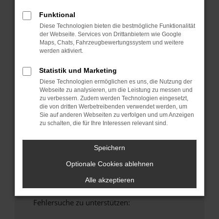
anderen Browser oder in einem privaten
Funktional
Fenster?
Diese Technologien bieten die bestmögliche Funktionalität
Starte dein Gerät neu.
der Webseite. Services von Drittanbietern wie Google
Maps, Chats, Fahrzeugbewertungssystem und weitere
Das kann manchmal helfen, vorübergehende
werden aktiviert.
Probleme zu beheben.
Stelle sicher, dass dein Browser und dein
Statistik und Marketing
Betriebssystem auf dem neuesten Stand
Diese Technologien ermöglichen es uns, die Nutzung der
sind.
Webseite zu analysieren, um die Leistung zu messen und
zu verbessern. Zudem werden Technologien eingesetzt,
Veraltete Software birgt nicht nur ein
die von dritten Werbetreibenden verwendet werden, um
Sicherheitsrisiko, sondern kann auch dazu
Sie auf anderen Webseiten zu verfolgen und um Anzeigen
führen, dass bestimmte Funktionen nicht mehr
zu schalten, die für Ihre Interessen relevant sind.
unterstützt werden.
Wende dich an den Webseitenbetreiber.
Speichern
Wenn du alle oben genannten Schritte versucht
Optionale Cookies ablehnen
hast, kontaktiere uns bitte. Wir werden
versuchen, das Problem zu beheben. Du kannst
Alle akzeptieren
uns diesen Text schicken, um uns bei der
Fehlersuche zu unterstützen: