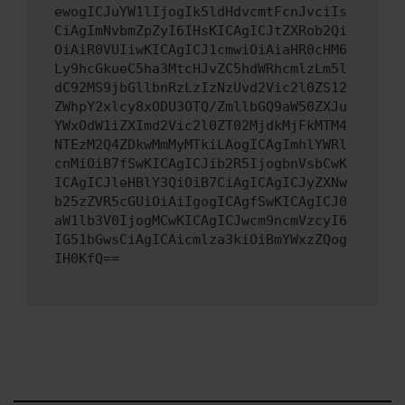
ewogICJuYW1lIjogIk5ldHdvcmtFcnJvciIs
CiAgImNvbmZpZyI6IHsKICAgICJtZXRob2Qi
OiAiR0VUIiwKICAgICJ1cmwiOiAiaHR0cHM6
Ly9hcGkueC5ha3MtcHJvZC5hdWRhcmlzLm5l
dC92MS9jbGllbnRzLzIzNzUvd2Vic2l0ZS12
ZWhpY2xlcy8xODU3OTQ/ZmllbGQ9aW50ZXJu
YWxOdW1iZXImd2Vic2l0ZT02MjdkMjFkMTM4
NTEzM2Q4ZDkwMmMyMTkiLAogICAgImhlYWRl
cnMiOiB7fSwKICAgICJib2R5IjogbnVsbCwK
ICAgICJleHBlY3QiOiB7CiAgICAgICJyZXNw
b25zZVR5cGUiOiAiIgogICAgfSwKICAgICJ0
aW1lb3V0IjogMCwKICAgICJwcm9ncmVzcyI6
IG51bGwsCiAgICAicmlza3kiOiBmYWxzZQog
IH0KfQ==