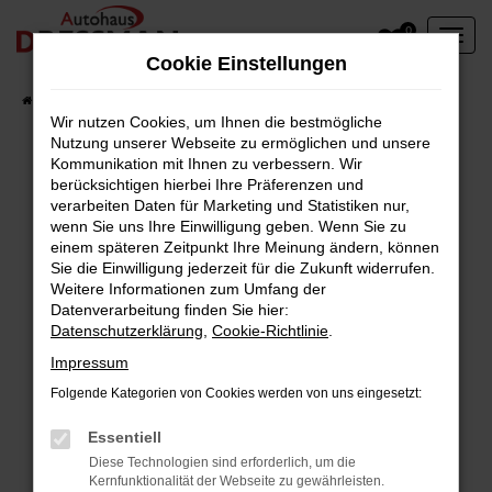
Zum
0
Hauptinhalt
Cookie Einstellungen
springen
Startseite
Fahrzeuge
Wir nutzen Cookies, um Ihnen die bestmögliche
Nutzung unserer Webseite zu ermöglichen und unsere
Kommunikation mit Ihnen zu verbessern. Wir
berücksichtigen hierbei Ihre Präferenzen und
Fehler: Network Error
verarbeiten Daten für Marketing und Statistiken nur,
wenn Sie uns Ihre Einwilligung geben. Wenn Sie zu
Beim Laden ist ein Fehler aufgetreten.
einem späteren Zeitpunkt Ihre Meinung ändern, können
Hier sind ein paar Tipps, die dir helfen können:
Sie die Einwilligung jederzeit für die Zukunft widerrufen.
Weitere Informationen zum Umfang der
Überprüfe deine Firewall und deine
Datenverarbeitung finden Sie hier:
Datenschutzerklärung
,
Cookie-Richtlinie
.
Internetverbindung.
Laden andere Webseiten, zum Beispiel deine
Impressum
Suchmaschine?
Folgende Kategorien von Cookies werden von uns eingesetzt:
Prüfe deine Browsererweiterungen.
Manche Erweiterungen, wie Werbeblocker,
Essentiell
können das Laden bestimmter Seiten
Diese Technologien sind erforderlich, um die
Kernfunktionalität der Webseite zu gewährleisten.
verhindern. Funktioniert die Seite in einem