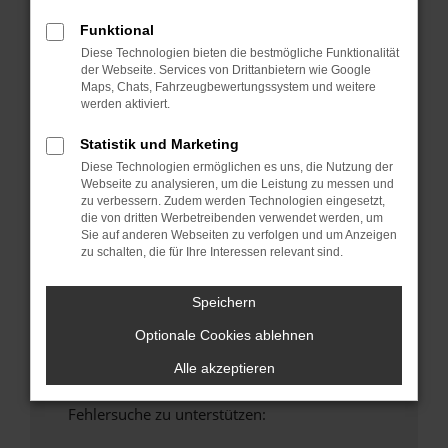
anderen Browser oder in einem privaten
Funktional
Fenster?
Diese Technologien bieten die bestmögliche Funktionalität
Starte dein Gerät neu.
der Webseite. Services von Drittanbietern wie Google
Maps, Chats, Fahrzeugbewertungssystem und weitere
Das kann manchmal helfen, vorübergehende
werden aktiviert.
Probleme zu beheben.
Stelle sicher, dass dein Browser und dein
Statistik und Marketing
Betriebssystem auf dem neuesten Stand
Diese Technologien ermöglichen es uns, die Nutzung der
sind.
Webseite zu analysieren, um die Leistung zu messen und
zu verbessern. Zudem werden Technologien eingesetzt,
Veraltete Software birgt nicht nur ein
die von dritten Werbetreibenden verwendet werden, um
Sicherheitsrisiko, sondern kann auch dazu
Sie auf anderen Webseiten zu verfolgen und um Anzeigen
führen, dass bestimmte Funktionen nicht mehr
zu schalten, die für Ihre Interessen relevant sind.
unterstützt werden.
Wende dich an den Webseitenbetreiber.
Speichern
Wenn du alle oben genannten Schritte versucht
Optionale Cookies ablehnen
hast, kontaktiere uns bitte. Wir werden
versuchen, das Problem zu beheben. Du kannst
Alle akzeptieren
uns diesen Text schicken, um uns bei der
Fehlersuche zu unterstützen: