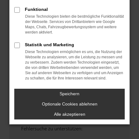
anderen Browser oder in einem privaten
Funktional
Fenster?
Diese Technologien bieten die bestmögliche Funktionalität
Starte dein Gerät neu.
der Webseite. Services von Drittanbietern wie Google
Maps, Chats, Fahrzeugbewertungssystem und weitere
Das kann manchmal helfen, vorübergehende
werden aktiviert.
Probleme zu beheben.
Stelle sicher, dass dein Browser und dein
Statistik und Marketing
Betriebssystem auf dem neuesten Stand
Diese Technologien ermöglichen es uns, die Nutzung der
sind.
Webseite zu analysieren, um die Leistung zu messen und
zu verbessern. Zudem werden Technologien eingesetzt,
Veraltete Software birgt nicht nur ein
die von dritten Werbetreibenden verwendet werden, um
Sicherheitsrisiko, sondern kann auch dazu
Sie auf anderen Webseiten zu verfolgen und um Anzeigen
führen, dass bestimmte Funktionen nicht mehr
zu schalten, die für Ihre Interessen relevant sind.
unterstützt werden.
Wende dich an den Webseitenbetreiber.
Speichern
Wenn du alle oben genannten Schritte versucht
Optionale Cookies ablehnen
hast, kontaktiere uns bitte. Wir werden
versuchen, das Problem zu beheben. Du kannst
Alle akzeptieren
uns diesen Text schicken, um uns bei der
Fehlersuche zu unterstützen: