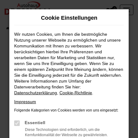
Zum
0
Hauptinhalt
Cookie Einstellungen
springen
Startseite
Fahrzeuge
Wir nutzen Cookies, um Ihnen die bestmögliche
Nutzung unserer Webseite zu ermöglichen und unsere
Kommunikation mit Ihnen zu verbessern. Wir
berücksichtigen hierbei Ihre Präferenzen und
Fehler: Network Error
verarbeiten Daten für Marketing und Statistiken nur,
wenn Sie uns Ihre Einwilligung geben. Wenn Sie zu
Beim Laden ist ein Fehler aufgetreten.
einem späteren Zeitpunkt Ihre Meinung ändern, können
Hier sind ein paar Tipps, die dir helfen können:
Sie die Einwilligung jederzeit für die Zukunft widerrufen.
Weitere Informationen zum Umfang der
Überprüfe deine Firewall und deine
Datenverarbeitung finden Sie hier:
Datenschutzerklärung
,
Cookie-Richtlinie
.
Internetverbindung.
Laden andere Webseiten, zum Beispiel deine
Impressum
Suchmaschine?
Folgende Kategorien von Cookies werden von uns eingesetzt:
Prüfe deine Browsererweiterungen.
Manche Erweiterungen, wie Werbeblocker,
Essentiell
können das Laden bestimmter Seiten
Diese Technologien sind erforderlich, um die
Kernfunktionalität der Webseite zu gewährleisten.
verhindern. Funktioniert die Seite in einem