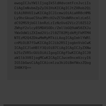
ewogICJuYW1lIjogIk5ldHdvcmtFcnJvciIs
CiAgImNvbmZpZyI6IHsKICAgICJtZXRob2Qi
OiAiR0VUIiwKICAgICJ1cmwiOiAiaHR0cHM6
Ly9hcGkueC5ha3MtcHJvZC5hdWRhcmlzLm5l
dC92MS9jbGllbnRzLzIzNzUvd2Vic2l0ZS12
ZWhpY2xlcy85MDA5ODc/ZmllbGQ9aW50ZXJu
YWxOdW1iZXImd2Vic2l0ZT02MjdkMjFkMTM4
NTEzM2Q4ZDkwMmMyMTkiLAogICAgImhlYWRl
cnMiOiB7fSwKICAgICJib2R5IjogbnVsbCwK
ICAgICJleHBlY3QiOiB7CiAgICAgICJyZXNw
b25zZVR5cGUiOiAiIgogICAgfSwKICAgICJ0
aW1lb3V0IjogMCwKICAgICJwcm9ncmVzcyI6
IG51bGwsCiAgICAicmlza3kiOiBmYWxzZQog
IH0KfQ==