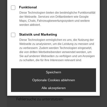
anderen Browser oder in einem privaten
Funktional
Fenster?
Diese Technologien bieten die bestmögliche Funktionalität
Starte dein Gerät neu.
der Webseite. Services von Drittanbietern wie Google
Maps, Chats, Fahrzeugbewertungssystem und weitere
Das kann manchmal helfen, vorübergehende
werden aktiviert.
Probleme zu beheben.
Stelle sicher, dass dein Browser und dein
Statistik und Marketing
Betriebssystem auf dem neuesten Stand
Diese Technologien ermöglichen es uns, die Nutzung der
sind.
Webseite zu analysieren, um die Leistung zu messen und
zu verbessern. Zudem werden Technologien eingesetzt,
Veraltete Software birgt nicht nur ein
die von dritten Werbetreibenden verwendet werden, um
Sicherheitsrisiko, sondern kann auch dazu
Sie auf anderen Webseiten zu verfolgen und um Anzeigen
führen, dass bestimmte Funktionen nicht mehr
zu schalten, die für Ihre Interessen relevant sind.
unterstützt werden.
Wende dich an den Webseitenbetreiber.
Speichern
Wenn du alle oben genannten Schritte versucht
Optionale Cookies ablehnen
hast, kontaktiere uns bitte. Wir werden
versuchen, das Problem zu beheben. Du kannst
Alle akzeptieren
uns diesen Text schicken, um uns bei der
Fehlersuche zu unterstützen: