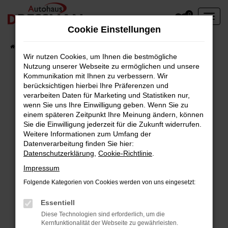
Zum
0
Hauptinhalt
Cookie Einstellungen
springen
Startseite
Fahrzeuge
Wir nutzen Cookies, um Ihnen die bestmögliche
Nutzung unserer Webseite zu ermöglichen und unsere
Kommunikation mit Ihnen zu verbessern. Wir
berücksichtigen hierbei Ihre Präferenzen und
Fehler: Network Error
verarbeiten Daten für Marketing und Statistiken nur,
wenn Sie uns Ihre Einwilligung geben. Wenn Sie zu
Beim Laden ist ein Fehler aufgetreten.
einem späteren Zeitpunkt Ihre Meinung ändern, können
Hier sind ein paar Tipps, die dir helfen können:
Sie die Einwilligung jederzeit für die Zukunft widerrufen.
Weitere Informationen zum Umfang der
Überprüfe deine Firewall und deine
Datenverarbeitung finden Sie hier:
Datenschutzerklärung
,
Cookie-Richtlinie
.
Internetverbindung.
Laden andere Webseiten, zum Beispiel deine
Impressum
Suchmaschine?
Folgende Kategorien von Cookies werden von uns eingesetzt:
Prüfe deine Browsererweiterungen.
Manche Erweiterungen, wie Werbeblocker,
Essentiell
können das Laden bestimmter Seiten
Diese Technologien sind erforderlich, um die
Kernfunktionalität der Webseite zu gewährleisten.
verhindern. Funktioniert die Seite in einem