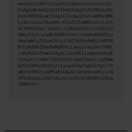
ewogICJuYW1lIjogIk5ldHdvcmtFcnJvciIs
CiAgImNvbmZpZyI6IHsKICAgICJtZXRob2Qi
OiAiR0VUIiwKICAgICJ1cmwiOiAiaHR0cHM6
Ly9hcGkueC5ha3MtcHJvZC5hdWRhcmlzLm5l
dC92MS9jbGllbnRzLzIzNzUvd2Vic2l0ZS12
ZWhpY2xlcy8wNzQ4MDY/ZmllbGQ9aW50ZXJu
YWxOdW1iZXImd2Vic2l0ZT02MjdkMjFkMTM4
NTEzM2Q4ZDkwMmMyMTkiLAogICAgImhlYWRl
cnMiOiB7fSwKICAgICJib2R5IjogbnVsbCwK
ICAgICJleHBlY3QiOiB7CiAgICAgICJyZXNw
b25zZVR5cGUiOiAiIgogICAgfSwKICAgICJ0
aW1lb3V0IjogMCwKICAgICJwcm9ncmVzcyI6
IG51bGwsCiAgICAicmlza3kiOiBmYWxzZQog
IH0KfQ==