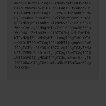
ewogICJuYW1lIjogIk5ldHdvcmtFcnJvciIs
CiAgImNvbmZpZyI6IHsKICAgICJtZXRob2Qi
OiAiR0VUIiwKICAgICJ1cmwiOiAiaHR0cHM6
Ly9hcGkueC5ha3MtcHJvZC5hdWRhcmlzLm5l
dC92MS9jbGllbnRzLzIzNzUvd2Vic2l0ZS12
ZWhpY2xlcy81MDg2MTc/ZmllbGQ9aW50ZXJu
YWxOdW1iZXImd2Vic2l0ZT02MjdkMjFkMTM4
NTEzM2Q4ZDkwMmMyMTkiLAogICAgImhlYWRl
cnMiOiB7fSwKICAgICJib2R5IjogbnVsbCwK
ICAgICJleHBlY3QiOiB7CiAgICAgICJyZXNw
b25zZVR5cGUiOiAiIgogICAgfSwKICAgICJ0
aW1lb3V0IjogMCwKICAgICJwcm9ncmVzcyI6
IG51bGwsCiAgICAicmlza3kiOiBmYWxzZQog
IH0KfQ==