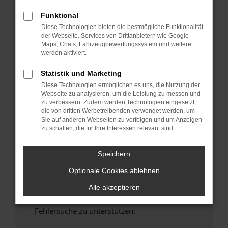
anderen Browser oder in einem privaten
Funktional
Fenster?
Diese Technologien bieten die bestmögliche Funktionalität
Starte dein Gerät neu.
der Webseite. Services von Drittanbietern wie Google
Maps, Chats, Fahrzeugbewertungssystem und weitere
Das kann manchmal helfen, vorübergehende
werden aktiviert.
Probleme zu beheben.
Stelle sicher, dass dein Browser und dein
Statistik und Marketing
Betriebssystem auf dem neuesten Stand
Diese Technologien ermöglichen es uns, die Nutzung der
sind.
Webseite zu analysieren, um die Leistung zu messen und
zu verbessern. Zudem werden Technologien eingesetzt,
Veraltete Software birgt nicht nur ein
die von dritten Werbetreibenden verwendet werden, um
Sicherheitsrisiko, sondern kann auch dazu
Sie auf anderen Webseiten zu verfolgen und um Anzeigen
führen, dass bestimmte Funktionen nicht mehr
zu schalten, die für Ihre Interessen relevant sind.
unterstützt werden.
Wende dich an den Webseitenbetreiber.
Speichern
Wenn du alle oben genannten Schritte versucht
Optionale Cookies ablehnen
hast, kontaktiere uns bitte. Wir werden
versuchen, das Problem zu beheben. Du kannst
Alle akzeptieren
uns diesen Text schicken, um uns bei der
Fehlersuche zu unterstützen: