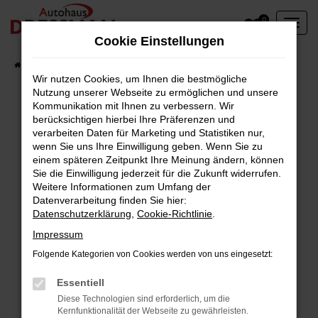
Zum
0
Hauptinhalt
Cookie Einstellungen
springen
Startseite
Fahrzeuge
Wir nutzen Cookies, um Ihnen die bestmögliche
Nutzung unserer Webseite zu ermöglichen und unsere
Kommunikation mit Ihnen zu verbessern. Wir
berücksichtigen hierbei Ihre Präferenzen und
Fehler: Network Error
verarbeiten Daten für Marketing und Statistiken nur,
wenn Sie uns Ihre Einwilligung geben. Wenn Sie zu
Beim Laden ist ein Fehler aufgetreten.
einem späteren Zeitpunkt Ihre Meinung ändern, können
Hier sind ein paar Tipps, die dir helfen können:
Sie die Einwilligung jederzeit für die Zukunft widerrufen.
Weitere Informationen zum Umfang der
Überprüfe deine Firewall und deine
Datenverarbeitung finden Sie hier:
Datenschutzerklärung
,
Cookie-Richtlinie
.
Internetverbindung.
Laden andere Webseiten, zum Beispiel deine
Impressum
Suchmaschine?
Folgende Kategorien von Cookies werden von uns eingesetzt:
Prüfe deine Browsererweiterungen.
Manche Erweiterungen, wie Werbeblocker,
Essentiell
können das Laden bestimmter Seiten
Diese Technologien sind erforderlich, um die
Kernfunktionalität der Webseite zu gewährleisten.
verhindern. Funktioniert die Seite in einem