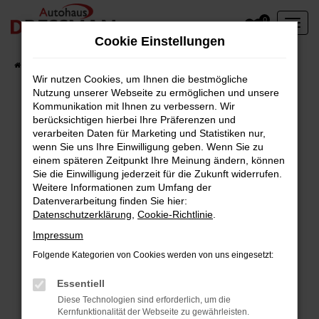
Zum
0
Hauptinhalt
Cookie Einstellungen
springen
Startseite
Fahrzeuge
Wir nutzen Cookies, um Ihnen die bestmögliche
Nutzung unserer Webseite zu ermöglichen und unsere
Kommunikation mit Ihnen zu verbessern. Wir
berücksichtigen hierbei Ihre Präferenzen und
Fehler: Network Error
verarbeiten Daten für Marketing und Statistiken nur,
wenn Sie uns Ihre Einwilligung geben. Wenn Sie zu
Beim Laden ist ein Fehler aufgetreten.
einem späteren Zeitpunkt Ihre Meinung ändern, können
Hier sind ein paar Tipps, die dir helfen können:
Sie die Einwilligung jederzeit für die Zukunft widerrufen.
Weitere Informationen zum Umfang der
Überprüfe deine Firewall und deine
Datenverarbeitung finden Sie hier:
Datenschutzerklärung
,
Cookie-Richtlinie
.
Internetverbindung.
Laden andere Webseiten, zum Beispiel deine
Impressum
Suchmaschine?
Folgende Kategorien von Cookies werden von uns eingesetzt:
Prüfe deine Browsererweiterungen.
Manche Erweiterungen, wie Werbeblocker,
Essentiell
können das Laden bestimmter Seiten
Diese Technologien sind erforderlich, um die
Kernfunktionalität der Webseite zu gewährleisten.
verhindern. Funktioniert die Seite in einem