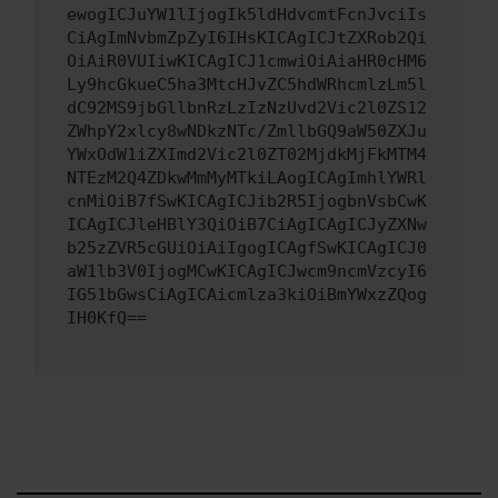
ewogICJuYW1lIjogIk5ldHdvcmtFcnJvciIs
CiAgImNvbmZpZyI6IHsKICAgICJtZXRob2Qi
OiAiR0VUIiwKICAgICJ1cmwiOiAiaHR0cHM6
Ly9hcGkueC5ha3MtcHJvZC5hdWRhcmlzLm5l
dC92MS9jbGllbnRzLzIzNzUvd2Vic2l0ZS12
ZWhpY2xlcy8wNDkzNTc/ZmllbGQ9aW50ZXJu
YWxOdW1iZXImd2Vic2l0ZT02MjdkMjFkMTM4
NTEzM2Q4ZDkwMmMyMTkiLAogICAgImhlYWRl
cnMiOiB7fSwKICAgICJib2R5IjogbnVsbCwK
ICAgICJleHBlY3QiOiB7CiAgICAgICJyZXNw
b25zZVR5cGUiOiAiIgogICAgfSwKICAgICJ0
aW1lb3V0IjogMCwKICAgICJwcm9ncmVzcyI6
IG51bGwsCiAgICAicmlza3kiOiBmYWxzZQog
IH0KfQ==