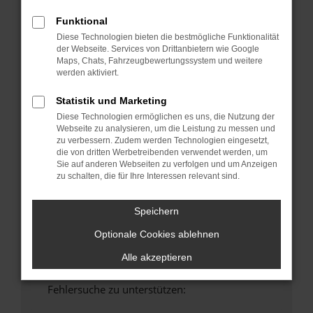
anderen Browser oder in einem privaten
Funktional
Fenster?
Diese Technologien bieten die bestmögliche Funktionalität
Starte dein Gerät neu.
der Webseite. Services von Drittanbietern wie Google
Maps, Chats, Fahrzeugbewertungssystem und weitere
Das kann manchmal helfen, vorübergehende
werden aktiviert.
Probleme zu beheben.
Stelle sicher, dass dein Browser und dein
Statistik und Marketing
Betriebssystem auf dem neuesten Stand
Diese Technologien ermöglichen es uns, die Nutzung der
sind.
Webseite zu analysieren, um die Leistung zu messen und
zu verbessern. Zudem werden Technologien eingesetzt,
Veraltete Software birgt nicht nur ein
die von dritten Werbetreibenden verwendet werden, um
Sicherheitsrisiko, sondern kann auch dazu
Sie auf anderen Webseiten zu verfolgen und um Anzeigen
führen, dass bestimmte Funktionen nicht mehr
zu schalten, die für Ihre Interessen relevant sind.
unterstützt werden.
Wende dich an den Webseitenbetreiber.
Speichern
Wenn du alle oben genannten Schritte versucht
Optionale Cookies ablehnen
hast, kontaktiere uns bitte. Wir werden
versuchen, das Problem zu beheben. Du kannst
Alle akzeptieren
uns diesen Text schicken, um uns bei der
Fehlersuche zu unterstützen: